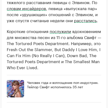
тяжелого расставания певицы с Элвином. По
словам инсайдеров
, певица «выпускала пар»
после «удушающих» отношений с Элвином, и
уже спустя считаные недели они
расстались
.
Короткие отношения
послужили
вдохновением
для множества песен из 11-го альбома Свифт —
The Tortured Poets Department. Например, это
Fresh Out the Slammer, But Daddy I Love Him, I
Can Fix Him (No Really I Can), Down Bad, The
Tortured Poets Department и The Smallest Man
Who Ever Lived.
Человек года и воплощение поп-индустрии.
Тейлор Свифт исполнилось 35 лет