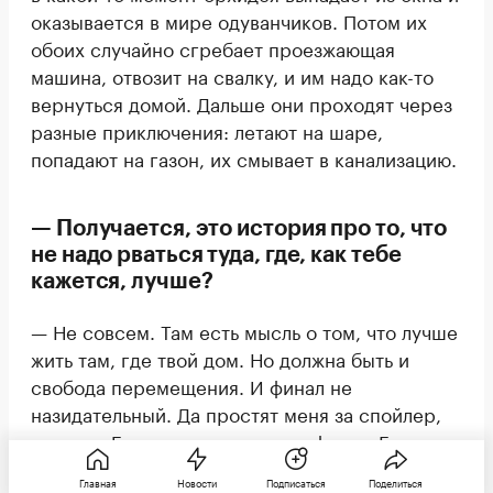
оказывается в мире одуванчиков. Потом их
обоих случайно сгребает проезжающая
машина, отвозит на свалку, и им надо как-то
вернуться домой. Дальше они проходят через
разные приключения: летают на шаре,
попадают на газон, их смывает в канализацию.
— Получается, это история про то, что
не надо рваться туда, где, как тебе
кажется, лучше?
— Не совсем. Там есть мысль о том, что лучше
жить там, где твой дом. Но должна быть и
свобода перемещения. И финал не
назидательный. Да простят меня за спойлер,
но там у Бориса есть хорошая фраза. Ему
говорят: «Ну что, теперь ты понял — где
Главная
Новости
Подписаться
Поделиться