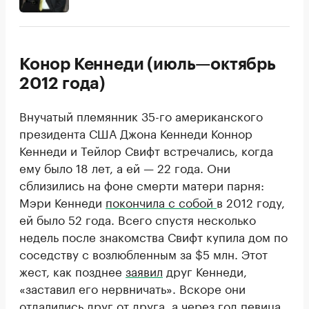
Конор Кеннеди (июль—октябрь
2012 года)
Внучатый племянник 35-го американского
президента США Джона Кеннеди Коннор
Кеннеди и Тейлор Свифт встречались, когда
ему было 18 лет, а ей — 22 года. Они
сблизились на фоне смерти матери парня:
Мэри Кеннеди
покончила с собой
в 2012 году,
ей было 52 года. Всего спустя несколько
недель после знакомства Свифт купила дом по
соседству с возлюбленным за $5 млн. Этот
жест, как позднее
заявил
друг Кеннеди,
«заставил его нервничать». Вскоре они
отдалились
друг от друга, а через год певица