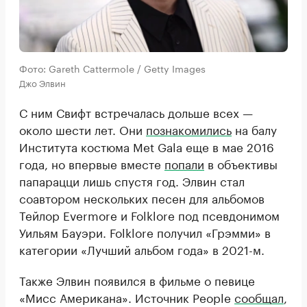
Фото: Gareth Cattermole / Getty Images
Джо Элвин
С ним Свифт встречалась дольше всех —
около шести лет. Они
познакомились
на балу
Института костюма Met Gala еще в мае 2016
года, но впервые вместе
попали
в объективы
папарацци лишь спустя год. Элвин стал
соавтором нескольких песен для альбомов
Тейлор Evermore и Folklore под псевдонимом
Уильям Бауэри. Folklore получил «Грэмми» в
категории «Лучший альбом года» в 2021-м.
Также Элвин появился в фильме о певице
«Мисс Американа». Источник People
сообщал
,