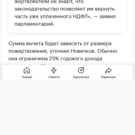
жертвователи не знают, что
законодательство позволяет им вернуть
часть уже уплаченного НДФЛ», — заявил
парламентарий.
Сумма вычета будет зависеть от размера
пожертвования, уточнил Новичков. Обычно
она ограничена 25% годового дохода
гражданина. Например, если гражданин
платит НДФЛ по ставке 13% и пожертвовал 100
Главная
Новости
Подписаться
Поделиться
тыс. руб., то с помощью вычета он сможет
вернуть до 13 тыс. руб. При этом такая льгота
не учитывается в общий лимит вычетов,
установленный для расходов на лечение,
обучение и занятия спортом.
Право на возврат средств дает пожертвование
организациям, соответствующим категориям,