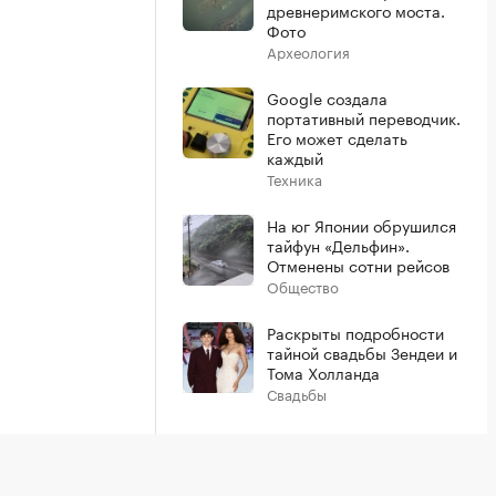
древнеримского моста.
Фото
Археология
Google создала
портативный переводчик.
Его может сделать
каждый
Техника
На юг Японии обрушился
тайфун «Дельфин».
Отменены сотни рейсов
Общество
Раскрыты подробности
тайной свадьбы Зендеи и
Тома Холланда
Свадьбы
Показать больше