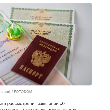
terstock / FOTODOM
оки рассмотрения заявлений об
го капитала,
сообщила
пресс-служба