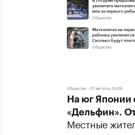
В Госдуме предложи
увеличить маткапита
млн за первого реб
Общество
Маткапитал на перв
ребенка увеличится
Сколько будут плат
Общество
Общество
07 августа, 13:09
На юг Японии
«Дельфин». О
Местные жите
в укрытиях