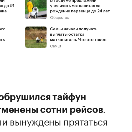
ли
В Госдуме предложили
л до ₽1
увеличить маткапитал за
енка
рождение первенца до 24 лет
Общество
ого
Семьи начали получать
.
выплаты остатка
ить
маткапитала. Что это такое
Семья
 обрушился тайфун
.
тменены сотни рейсов
ли вынуждены прятаться