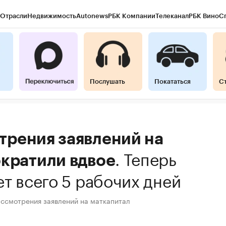
Отрасли
Недвижимость
Autonews
РБК Компании
Телеканал
РБК Вино
С
Послушать
Покататься
С
трения заявлений на
.
Теперь
ократили вдвое
ет всего 5 рабочих дней
ассмотрения заявлений на маткапитал