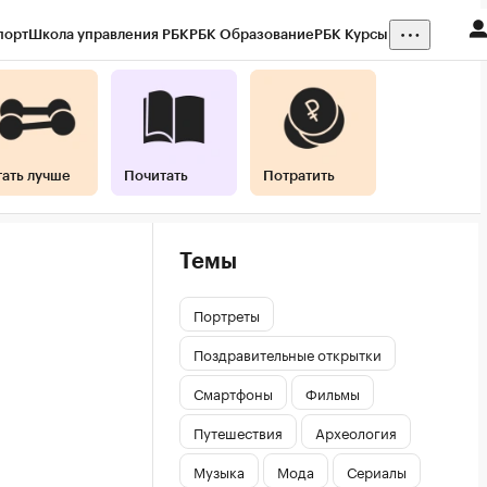
порт
Школа управления РБК
РБК Образование
РБК Курсы
тать лучше
Почитать
Потратить
Темы
Портреты
Поздравительные открытки
Смартфоны
Фильмы
Путешествия
Археология
Музыка
Мода
Сериалы