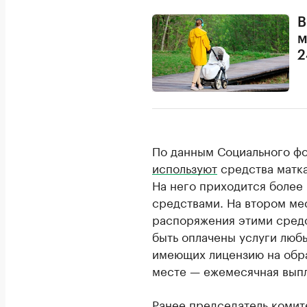
В
м
2
По данным Социального фо
используют
средства матка
На него приходится более
средствами. На втором ме
распоряжения этими средс
быть оплачены услуги люб
имеющих лицензию на обра
месте — ежемесячная выпла
Ранее председатель комит