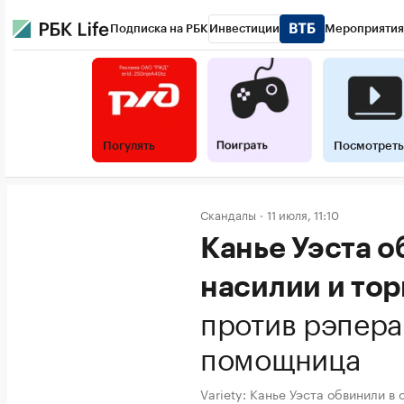
Подписка на РБК
Инвестиции
Мероприятия
Погулять
Посмотреть
Скандалы
11 июля, 11:10
Канье Уэста о
насилии и то
против рэпера
помощница
Variety: Канье Уэста обвинили в