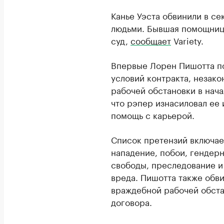
Канье Уэста обвинили в се
людьми. Бывшая помощница
суд,
сообщает
Variety.
Впервые Лорен Пишотта по
условий контракта, незак
рабочей обстановки в нача
что рэпер изнасиловал ее 
помощь с карьерой.
Список претензий включае
нападение, побои, гендер
свободы, преследование 
вреда. Пишотта также обв
враждебной рабочей обста
договора.