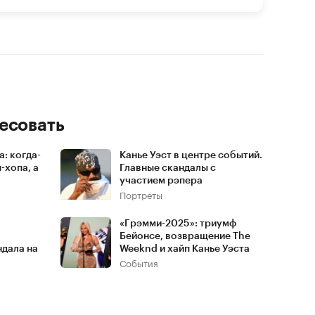
есовать
: когда-
Канье Уэст в центре событий.
-хопа, а
Главные скандалы с
участием рэпера
Портреты
«Грэмми-2025»: триумф
Бейонсе, возвращение The
ндала на
Weeknd и хайп Канье Уэста
События