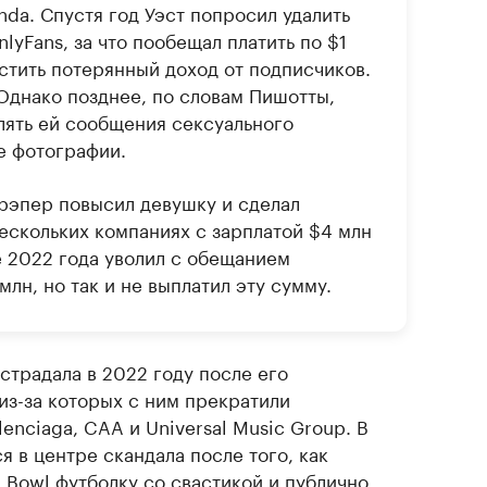
da. Спустя год Уэст попросил удалить
lyFans, за что пообещал платить по $1
естить потерянный доход от подписчиков.
Однако позднее, по словам Пишотты,
лять ей сообщения сексуального
е фотографии.
рэпер повысил девушку и сделал
ескольких компаниях с зарплатой $4 млн
ре 2022 года уволил с обещанием
лн, но так и не выплатил эту сумму.
страдала в 2022 году после его
из-за которых с ним прекратили
enciaga, CAA и Universal Music Group. В
я в центре скандала после того, как
 Bowl футболку со свастикой и публично