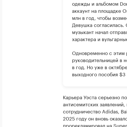
одежды и альбомом Don
аккаунт на площадке On
млн в год, чтобы возм
Девушка согласилась. 
музыкант начал отправ
характера и вульгарны
Одновременно с этим 
руководительницей в н
в год. Но уже в октяб
выходного пособия $3 м
Карьера Уэста серьезно по
антисемитских заявлений, 
сотрудничество Adidas, Bal
2025 году он вновь оказалс
прорекламировал на Super