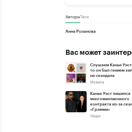
Авторы
Теги
Анна Розанова
Вас может заинтер
Слушаем Канье Уэста
то он был гением хип
не скандала
Музыка
Канье Уэст лишился
многомиллионного
контракта из-за ска
«Грэмми»
Люди