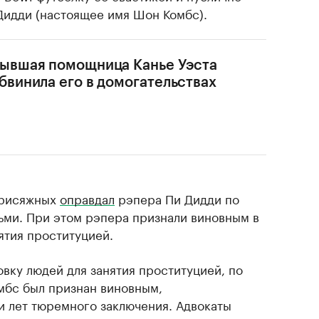
Дидди (настоящее имя Шон Комбс).
ывшая помощница Канье Уэста
бвинила его в домогательствах
присяжных
оправдал
рэпера Пи Дидди по
ьми. При этом рэпера признали виновным в
ятия проституцией.
вку людей для занятия проституцией, по
мбс был признан виновным,
и лет тюремного заключения. Адвокаты