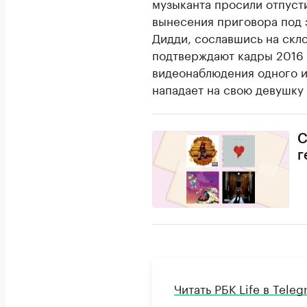
музыканта просили отпусти
вынесения приговора под з
Дидди, сославшись на скл
подтверждают кадры 2016 
видеонаблюдения одного из
нападает на свою девушку
С
г
Читать РБК Life в Tele