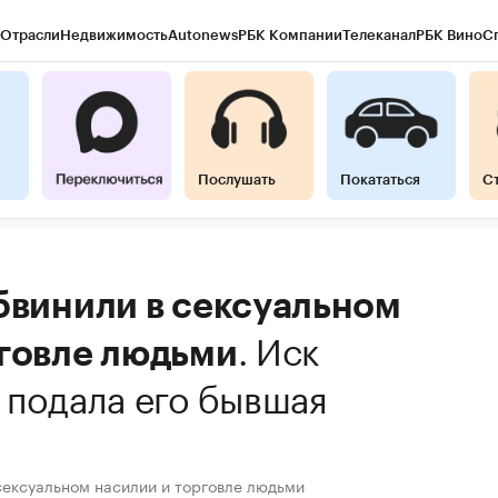
Отрасли
Недвижимость
Autonews
РБК Компании
Телеканал
РБК Вино
С
Послушать
Покататься
С
бвинили в сексуальном
.
Иск
рговле людьми
 подала его бывшая
 сексуальном насилии и торговле людьми