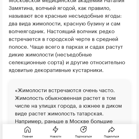
Замятина, волчьей ягодой, как правило,
называют все красные несъедобные ягоды:
два вида жимолости, красную бузину и сам
волчеягодник. Настоящий волчник редко
встречается в городской черте в средней
полосе. Чаще всего в парках и садах растут
дикие жимолости (несъедобные
селекционные сорта) и другие относительно
ядовитые декоративные кустарники.
«Жимолости встречаются очень часто.
Жимолость обыкновенная растет в том
числе на улицах города, а южнее в диком
виде растет жимолость татарская.
Например, раньше в Москве большие
посадки жимолости были по
Нахимовскому проспекту. Возле Русской
Главная
Новости
Подписаться
Поделиться