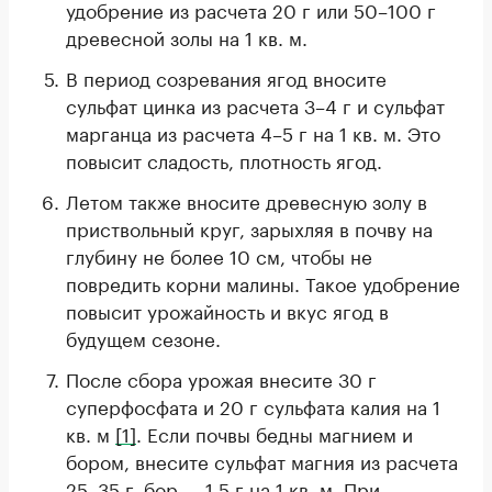
удобрение из расчета 20 г или 50–100 г
древесной золы на 1 кв. м.
В период созревания ягод вносите
сульфат цинка из расчета 3–4 г и сульфат
марганца из расчета 4–5 г на 1 кв. м. Это
повысит сладость, плотность ягод.
Летом также вносите древесную золу в
приствольный круг, зарыхляя в почву на
глубину не более 10 см, чтобы не
повредить корни малины. Такое удобрение
повысит урожайность и вкус ягод в
будущем сезоне.
После сбора урожая внесите 30 г
суперфосфата и 20 г сульфата калия на 1
кв. м
[1]
. Если почвы бедны магнием и
бором, внесите сульфат магния из расчета
25–35 г, бор — 1,5 г на 1 кв. м. При