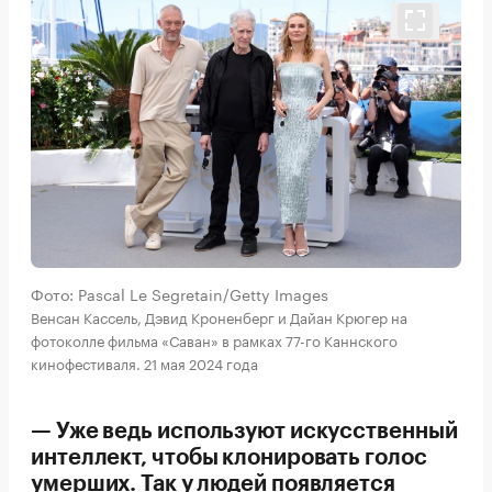
Фото: Pascal Le Segretain/Getty Images
Венсан Кассель, Дэвид Кроненберг и Дайан Крюгер на
фотоколле фильма «Саван» в рамках 77-го Каннского
кинофестиваля. 21 мая 2024 года
— Уже ведь используют искусственный
интеллект, чтобы клонировать голос
умерших. Так у людей появляется