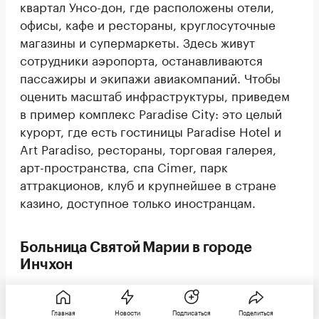
квартал Унсо-дон, где расположены отели,
офисы, кафе и рестораны, круглосуточные
магазины и супермаркеты. Здесь живут
сотрудники аэропорта, останавливаются
пассажиры и экипажи авиакомпаний. Чтобы
оценить масштаб инфраструктуры, приведем
в пример комплекс Paradise City: это целый
курорт, где есть гостиницы Paradise Hotel и
Art Paradiso, рестораны, торговая галерея,
арт-пространства, спа Cimer, парк
аттракционов, клуб и крупнейшее в стране
казино, доступное только иностранцам.
Больница Святой Марии в городе
Инчхон
Также называется: больница Инчхон Сонмо
Католического университета
Главная
Новости
Подписаться
Поделиться