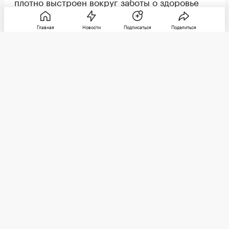
плотно выстроен вокруг заботы о здоровье
(своем и окружающих) и пространстве.
Главная
Новости
Подписаться
Поделиться
Фото: Елена Фомина
Корейцы расслабляются в городском Ханган в районе
Панпхо на южном берегу реки Ханган, которая делит столицу
на две части