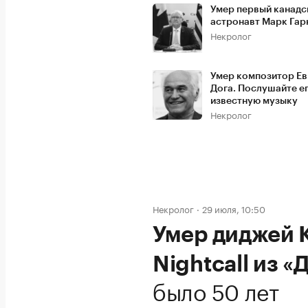
Умер первый канадс
астронавт Марк Гар
Некролог
Умер композитор Ев
Дога. Послушайте е
известную музыку
Некролог
Некролог
29 июля, 10:50
Умер диджей K
Nightcall из 
было 50 лет