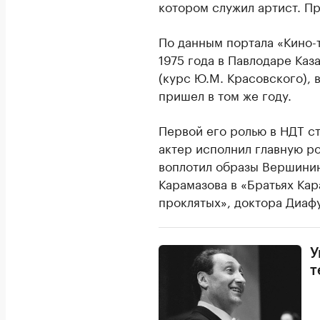
котором служил артист. Пр
По данным портала «Кино-
1975 года в Павлодаре Каз
(курс Ю.М. Красовского), 
пришел в том же году.
Первой его ролью в НДТ ст
актер исполнил главную ро
воплотил образы Вершинин
Карамазова в «Братьях Ка
проклятых», доктора Диаф
У
т