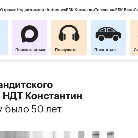
Отрасли
Недвижимость
Autonews
РБК Компании
Телеканал
РБК Вино
С
Послушать
Покататься
С
андитского
и НДТ Константин
у было 50 лет