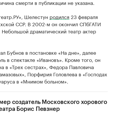
ичина смерти в публикации не указана.
театр.РУ», Шелестун
родился
23 февраля
ахской ССР. В 2002-м он окончил СПбГАТИ
в Небольшой драматический театр актер
ал Бубнов в постановке «На дне», далее
ль в спектакле «Ивановъ». Кроме того, он
а в «Трех сестрах», Федора Павловича
рамазовых», Порфирия Головлева в «Господах
уаруса в «Мнимом больном».
мер создатель Московского хорового
еатра Борис Певзнер