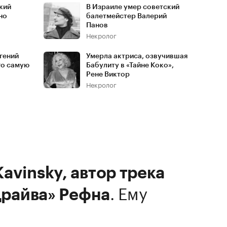
кий
В Израиле умер советский
но
балетмейстер Валерий
Панов
Некролог
гений
Умерла актриса, озвучившая
го самую
Бабулиту в «Тайне Коко»,
Рене Виктор
Некролог
avinsky, автор трека
.
Ему
«Драйва» Рефна