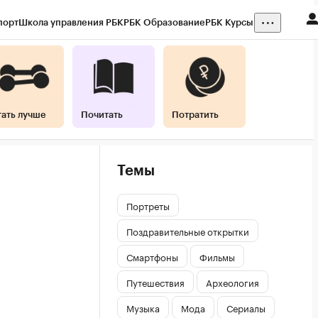
порт
Школа управления РБК
РБК Образование
РБК Курсы
тать лучше
Почитать
Потратить
Темы
Портреты
Поздравительные открытки
Смартфоны
Фильмы
Путешествия
Археология
Музыка
Мода
Сериалы