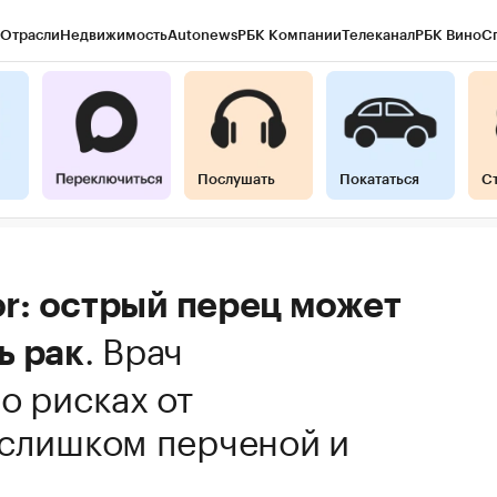
Отрасли
Недвижимость
Autonews
РБК Компании
Телеканал
РБК Вино
С
Послушать
Покататься
С
ror: острый перец может
.
Врач
ь рак
о рисках от
 слишком перченой и