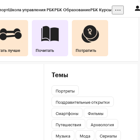
порт
Школа управления РБК
РБК Образование
РБК Курсы
тать лучше
Почитать
Потратить
Темы
Портреты
Поздравительные открытки
Смартфоны
Фильмы
Путешествия
Археология
Музыка
Мода
Сериалы