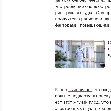
употребление очень остро
риск рака желудка. Она п
продуктов в рационе и нап
факторами, повышающими р
О
п
д
Ранее
выяснилось
, что лю
больше подвержены риску 
ест этот жгучий плод. Это
электронных наук и технол