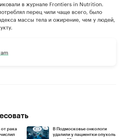
ковали в журнале Frontiers in Nutrition.
употреблял перец чили чаще всего, было
ндекса массы тела и ожирение, чем у людей,
укту.
gram
есовать
 от рака
В Подмосковье онкологи
ечислил
удалили у пациентки опухоль