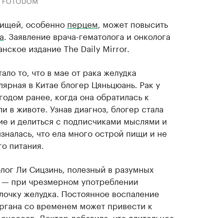
k / FOTODOM
пищей, особенно
перцем
, может повысить
а
. Заявление врача-гематолога и онколога
нское издание The Daily Mirror.
ало то, что в мае от рака желудка
лярная в Китае блогер Цяньцюань. Рак у
одом ранее, когда она обратилась к
и в животе. Узнав диагноз, блогер стала
ие и делиться с подписчиками мыслями и
налась, что ела много острой пищи и не
о питания.
лог Ли Сицзинь, полезный в разумных
ц — при чрезмерном употреблении
лочку желудка. Постоянное воспаление
ргана со временем может привести к
оцессов. Доктор добавила, что длительное