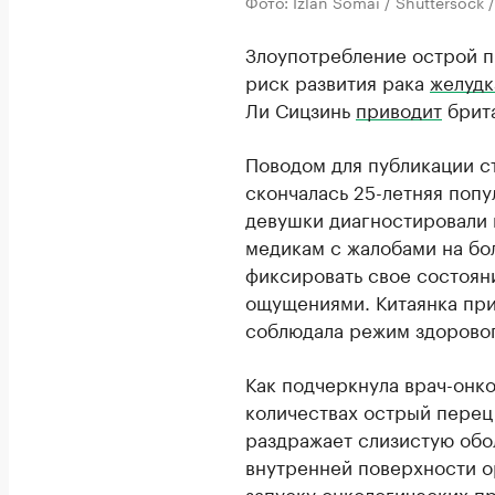
Фото: Izlan Somai / Shuttersoc
Злоупотребление острой 
риск развития рака
желудк
Ли Сицзинь
приводит
брита
Поводом для публикации ст
скончалась 25-летняя попу
девушки диагностировали г
медикам с жалобами на бол
фиксировать свое состоян
ощущениями. Китаянка приз
соблюдала режим здоровог
Как подчеркнула врач-онко
количествах острый пере
раздражает слизистую обо
внутренней поверхности о
запуску онкологических пр