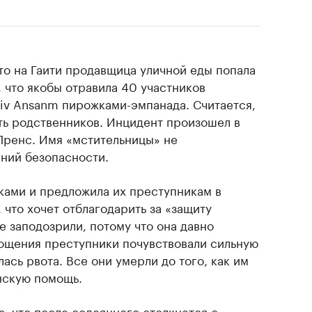
то на Гаити продавщица уличной еды попала
, что якобы отравила 40 участников
iv Ansanm пирожками-эмпанада. Считается,
рть родственников. Инцидент произошел в
Пренс. Имя «мстительницы» не
ний безопасности.
ами и предложила их преступникам в
 что хочет отблагодарить за «защиту
е заподозрили, потому что она давно
гощения преступники почувствовали сильную
лась рвота. Все они умерли до того, как им
нскую помощь.
, что после содеянного столкнется с