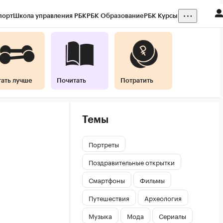
порт
Школа управления РБК
РБК Образование
РБК Курсы
тать лучше
Почитать
Потратить
Темы
Портреты
Поздравительные открытки
Смартфоны
Фильмы
Путешествия
Археология
Музыка
Мода
Сериалы