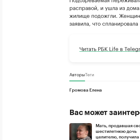
расправой, и ушла из дом
жилище подожгли. Женщина
заявила, что спланировала
Читать РБК Life в Tele
Авторы
Теги
Громова Елена
Вас может заинтер
Мать, продавшая св
шестилетнюю дочь
целителю, получила