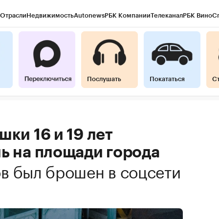
Отрасли
Недвижимость
Autonews
РБК Компании
Телеканал
РБК Вино
С
Послушать
Покататься
С
шки 16 и 19 лет
ь на площади города
в был брошен в соцсети