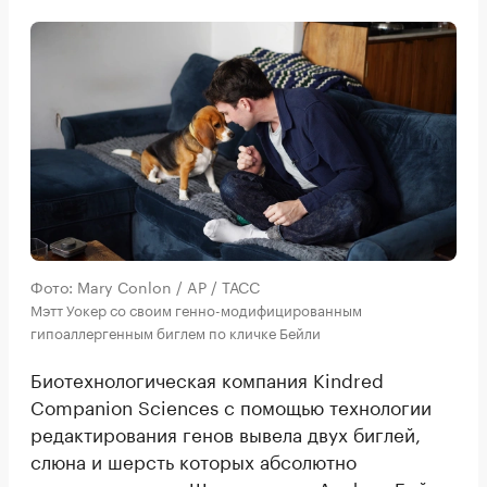
Фото: Mary Conlon / AP / ТАСС
Мэтт Уокер со своим генно-модифицированным
гипоаллергенным биглем по кличке Бейли
Биотехнологическая компания Kindred
Companion Sciences с помощью технологии
редактирования генов вывела двух биглей,
слюна и шерсть которых абсолютно
гипоаллергенны. Щенков зовут Альфи и Бейли,