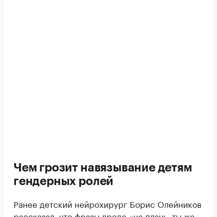
Чем грозит навязывание детям
гендерных ролей
Ранее детский нейрохирург Борис Олейников
рассказал
, что фразы вроде «не плачь, ты же