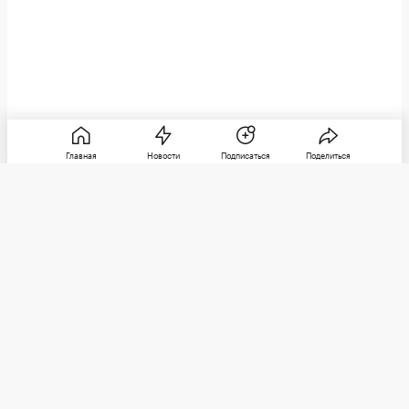
Главная
Новости
Подписаться
Поделиться
РБК
Категории
О компании
Погулять
Контактная информация
Поиграть