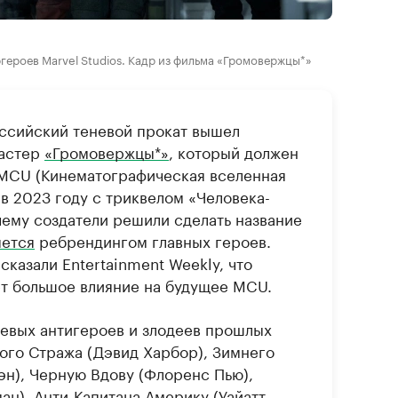
героев Marvel Studios. Кадр из фильма «Громовержцы*»
ссийский теневой прокат вышел
бастер
«Громовержцы*»
, который должен
 MCU (Кинематографическая вселенная
 в 2023 году с триквелом «Человека-
чему создатели решили сделать название
яется
ребрендингом главных героев.
сказали Entertainment Weekly, что
ет большое влияние на будущее MCU.
евых антигероев и злодеев прошлых
ого Стража (Дэвид Харбор), Зимнего
эн), Черную Вдову (Флоренс Пью),
ан), Анти-Капитана Америку (Уайатт