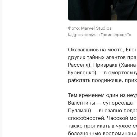
Фото: Marvel Studios
Кадр из фильма «Громовержцы*»
Оказавшись на месте, Елен
других тайных агентов пра
Расселл), Призрака (Ханна
Куриленко) — в смертельн
работать поодиночке, прих
Тем временем один из неу
Валентины — суперсолдат 
Пуллман) — внезапно пода
способностей. Часовой мож
также проникать в чужое с
болезненные воспоминания