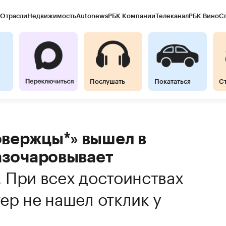
Отрасли
Недвижимость
Autonews
РБК Компании
Телеканал
РБК Вино
С
Послушать
Покататься
С
вержцы*» вышел в
азочаровывает
.
При всех достоинствах
ер не нашел отклик у