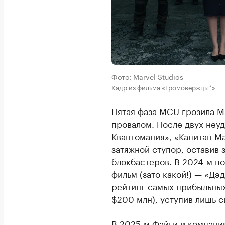
Фото: Marvel Studios
Кадр из фильма «Громовержцы*»
Пятая фаза MCU грозила M
провалом. После двух неу
Квантомания», «Капитан Ма
затяжной ступор, оставив 
блокбастеров. В 2024-м п
фильм (зато какой!) — «Дэ
рейтинг
самых прибыльны
$200 млн), уступив лишь с
В 2025-м Файги и компания