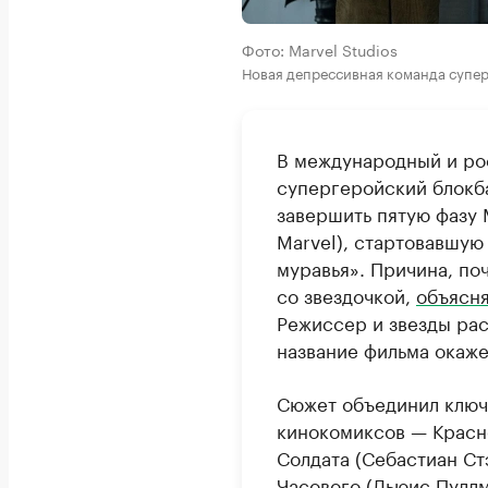
Фото: Marvel Studios
Новая депрессивная команда супер
В международный и ро
супергеройский блок
завершить пятую фазу
Marvel), стартовавшую
муравья». Причина, по
со звездочкой,
объясн
Режиссер и звезды рас
название фильма окаж
Сюжет объединил ключ
кинокомиксов — Красн
Солдата (Себастиан Ст
Часового (Льюис Пуллм