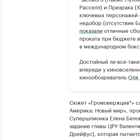
Расселл) и Призрака (
ключевых персонажей о
недобор (отсутствие Б
показали
отличные сбо
проката при бюджете в
в международном бокс
Достойный ли все-таки
впереди у киновселенн
кинообозреватель
Оля
Сюжет «Громовержцев*» сл
Америка: Новый мир», про
Супершпионка Елена Белов
задание главы ЦРУ Валент
Дрейфус), которая пытаетс