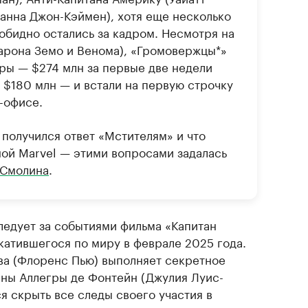
Ханна Джон-Кэймен), хотя еще несколько
бидно остались за кадром. Несмотря на
арона Земо и Венома), «Громовержцы*»
ры — $274 млн за первые две недели
 $180 млн — и встали на первую строчку
-офисе.
 получился ответ «Мстителям» и что
ой Marvel — этими вопросами задалась
 Смолина
.
едует за событиями фильма «Капитан
катившегося по миру в феврале 2025 года.
а (Флоренс Пью) выполняет секретное
ины Аллегры де Фонтейн (Джулия Луис-
я скрыть все следы своего участия в