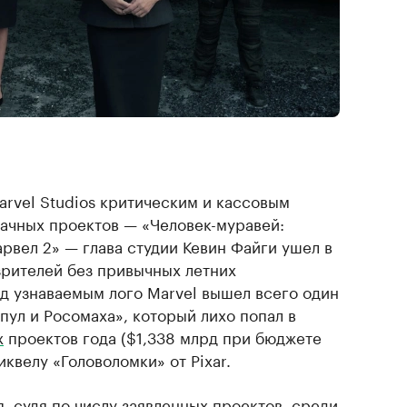
arvel Studios критическим и кассовым
дачных проектов — «Человек-муравей:
рвел 2» — глава студии Кевин Файги ушел в
зрителей без привычных летних
од узнаваемым лого Marvel вышел всего один
дпул и Росомаха», который лихо попал в
х
проектов года ($1,338 млрд при бюджете
иквелу «Головоломки» от Pixar.
, судя по числу заявленных проектов, среди