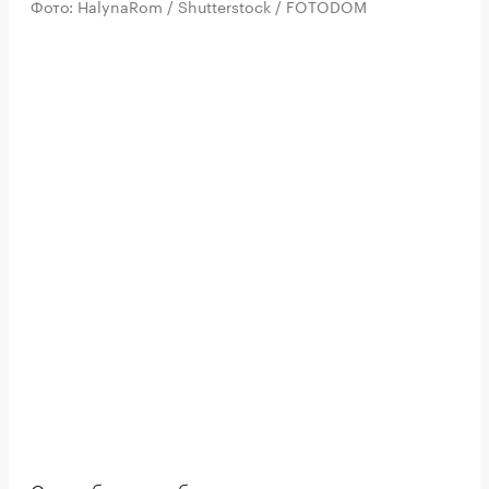
Фото: HalynaRom / Shutterstock / FOTODOM
Сода обладает абразивными и щелочными