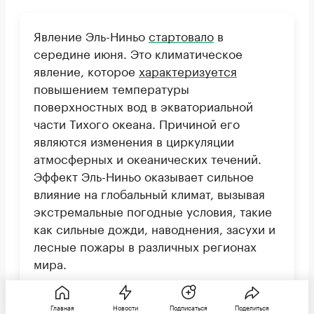
Явление Эль-Ниньо
стартовало
в
середине июня. Это климатическое
явление, которое
характеризуется
повышением температуры
поверхностных вод в экваториальной
части Тихого океана. Причиной его
являются изменения в циркуляции
атмосферных и океанических течений.
Эффект Эль-Ниньо оказывает сильное
влияние на глобальный климат, вызывая
экстремальные погодные условия, такие
как сильные дожди, наводнения, засухи и
лесные пожары в различных регионах
мира.
Эль-Ниньо может длиться от нескольких
Главная
Новости
Подписаться
Поделиться
месяцев до нескольких лет. Затем он