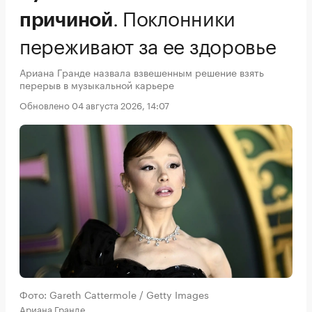
.
Поклонники
причиной
переживают за ее здоровье
Ариана Гранде назвала взвешенным решение взять
перерыв в музыкальной карьере
Обновлено 04 августа 2026, 14:07
Фото: Gareth Cattermole / Getty Images
Ариана Гранде