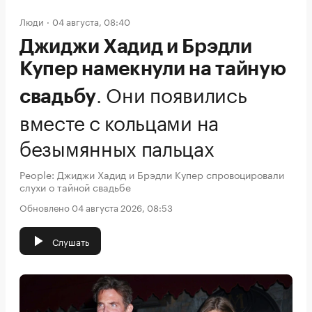
Люди
04 августа, 08:40
Джиджи Хадид и Брэдли
Купер намекнули на тайную
.
Они появились
свадьбу
вместе с кольцами на
безымянных пальцах
People: Джиджи Хадид и Брэдли Купер спровоцировали
слухи о тайной свадьбе
Обновлено 04 августа 2026, 08:53
Слушать