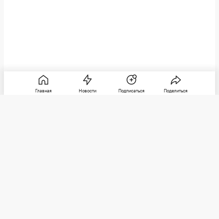
Главная
Новости
Подписаться
Поделиться
РБК
Категории
О компании
Погулять
Контактная информация
Поиграть