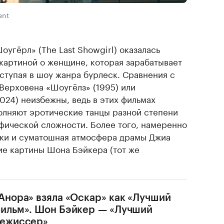
ent
оугёрл» (The Last Showgirl) оказалась
 картиной о женщине, которая зарабатывает
ыступая в шоу жанра бурлеск. Сравнения с
Верховена «Шоугёлз» (1995) или
024) неизбежны, ведь в этих фильмах
олняют эротические танцы разной степени
фической сложности. Более того, намеренно
мки и суматошная атмосфера драмы Джиа
е картины Шона Бэйкера (тот же
Анора» взяла «Оскар» как «Лучший
ильм». Шон Бэйкер — «Лучший
ежиссер»