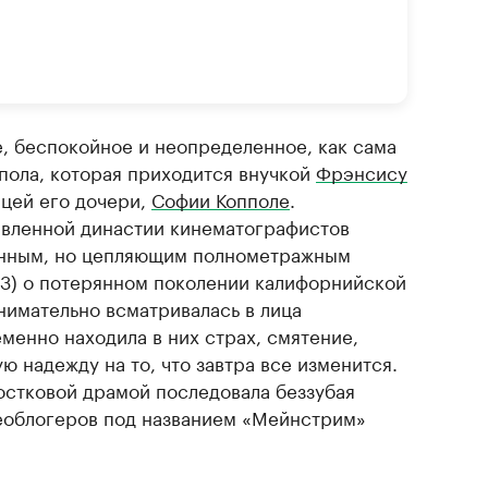
е, беспокойное и неопределенное, как сама
ппола, которая приходится внучкой
Фрэнсису
цей его дочери,
Софии Копполе
.
авленной династии кинематографистов
енным, но цепляющим полнометражным
13) о потерянном поколении калифорнийской
нимательно всматривалась в лица
менно находила в них страх, смятение,
ю надежду на то, что завтра все изменится.
остковой драмой последовала беззубая
еоблогеров под названием «Мейнстрим»