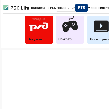
Подписка на РБК
Инвестиции
Мероприятия
РБК Life
Тренды
Визионеры
Национальные проект
Конференции СПб
Спецпроекты
Проверка контра
Погулять
Посмотреть