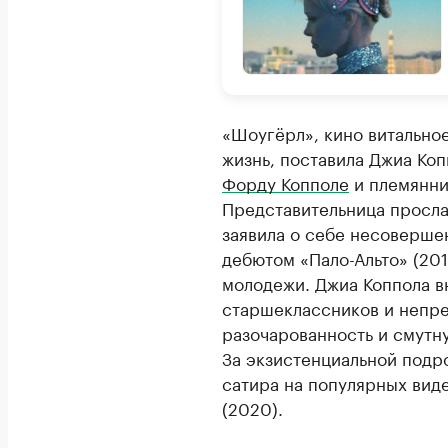
«Шоугёрл», кино витально
жизнь, поставила Джиа Ко
Форду Копполе
и племянни
Представительница просл
заявила о себе несоверш
дебютом «Пало-Альто» (20
молодежи. Джиа Коппола в
старшеклассников и непре
разочарованность и смутну
За экзистенциальной подр
сатира на популярных вид
(2020).