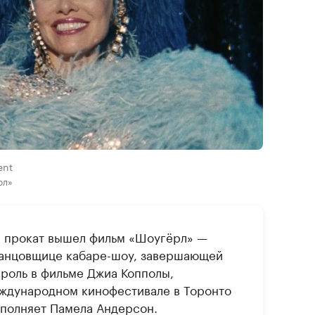
ent
рл»
й прокат вышел фильм «Шоугёрл» —
танцовщице кабаре-шоу, завершающей
 роль в фильме Джиа Копполы,
ждународном кинофестивале в Торонто
сполняет Памела Андерсон.