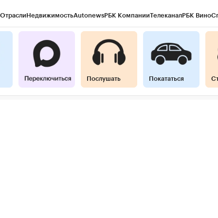
Отрасли
Недвижимость
Autonews
РБК Компании
Телеканал
РБК Вино
С
ы
Город
Стиль
Крипто
РБК Бизнес-среда
Дискуссионный клуб
Исследова
гентов
Политика
Экономика
Бизнес
Технологии и медиа
Финансы
Рынок
Послушать
Покататься
С