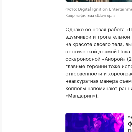
Фото: Digital Ignition Entertainm
Кадр из фильма «Шоугёрл»
Однако ее новая работа «Ш
вдумчивой и трогательной
на красоте своего тела, в
эротической драмой Пола 
оскароносной «Анорой» (2
главные героини тоже исп
откровенности и хореогра
неаккуратная манера съе
Копполы напоминают ранни
«Мандарин»).
«
ф
р