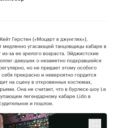
ейт Герстен («Моцарт в джунглях»),
т медленно угасающей танцовщицы кабаре в
 из-за ее зрелого возраста. Эйджистские
оллег-девушек о незаметно подкравшейся
регулярно, но не придает этому особого
т себя прекрасно и невероятно гордится
одит на сцену в откровенных костюмах,
ьями. Она не считает, что в бурлеск-шоу Le
ступающем легендарному кабаре Lido в
судительное и пошлое.