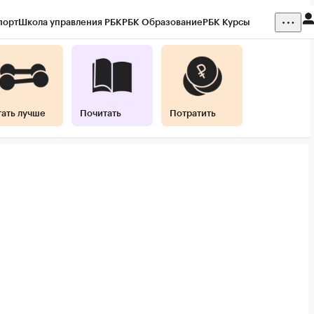
порт
Школа управления РБК
РБК Образование
РБК Курсы
ния
Кредитные рейтинги
Франшизы
Газета
Спецпроекты СПб
 наличной валюты
тать лучше
Почитать
Потратить