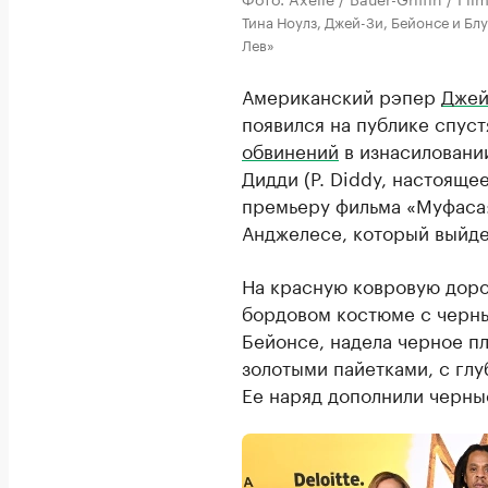
Тина Ноулз, Джей-Зи, Бейонсе и Бл
Лев»
Американский рэпер
Джей
появился на публике спуст
обвинений
в изнасиловани
Дидди (P. Diddy, настояще
премьеру фильма «Муфаса:
Анджелесе, который выйде
На красную ковровую доро
бордовом костюме с черным
Бейонсе, надела черное п
золотыми пайетками, с глу
Ее наряд дополнили черны