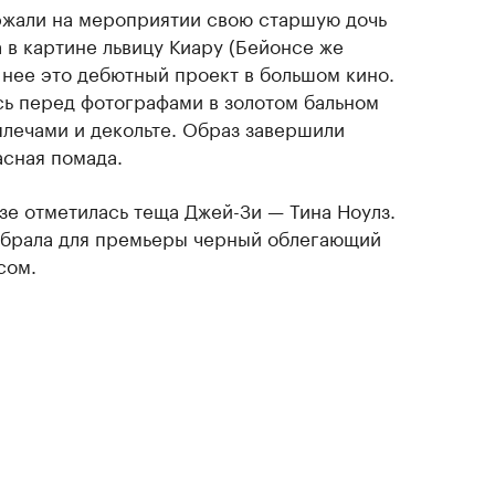
ржали на мероприятии свою старшую дочь
а в картине львицу Киару (Бейонсе же
я нее это дебютный проект в большом кино.
сь перед фотографами в золотом бальном
плечами и декольте. Образ завершили
сная помада.
зе отметилась теща Джей-Зи — Тина Ноулз.
ыбрала для премьеры черный облегающий
сом.