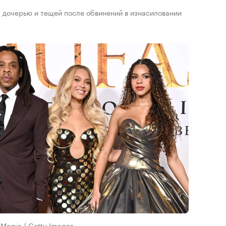
, дочерью и тещей после обвинений в изнасиловании
lmMagic / Getty Images