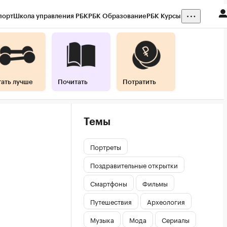
порт
Школа управления РБК
РБК Образование
РБК Курсы
тать лучше
Почитать
Потратить
Темы
Портреты
Поздравительные открытки
Смартфоны
Фильмы
Путешествия
Археология
Музыка
Мода
Сериалы