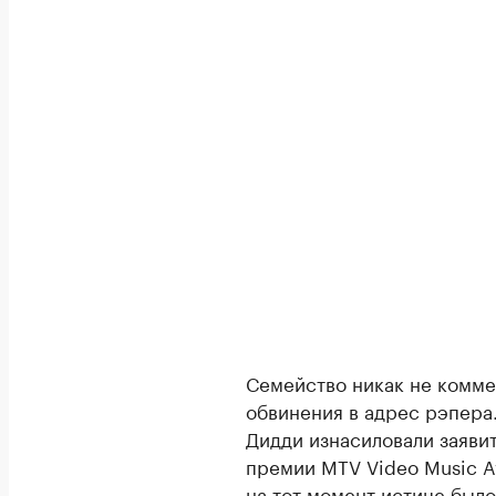
Семейство никак не комм
обвинения в адрес рэпера
Дидди изнасиловали заяви
премии MTV Video Music A
на тот момент истице было 