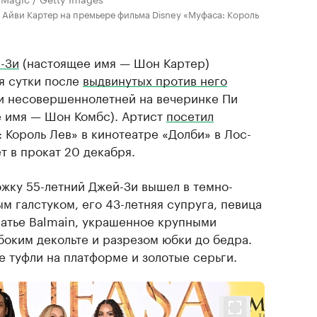
у Айви Картер на премьере фильма Disney «Муфаса: Король
-Зи
(настоящее имя — Шон Картер)
я сутки после
выдвинутых против него
и несовершеннолетней на вечеринке Пи
е имя — Шон Комбс). Артист
посетил
 Король Лев» в кинотеатре «Долби» в Лос-
т в прокат 20 декабря.
жку 55-летний Джей-Зи вышел в темно-
 галстуком, его 43-летняя супруга, певица
латье Balmain, украшенное крупными
боким декольте и разрезом юбки до бедра.
е туфли на платформе и золотые серьги.