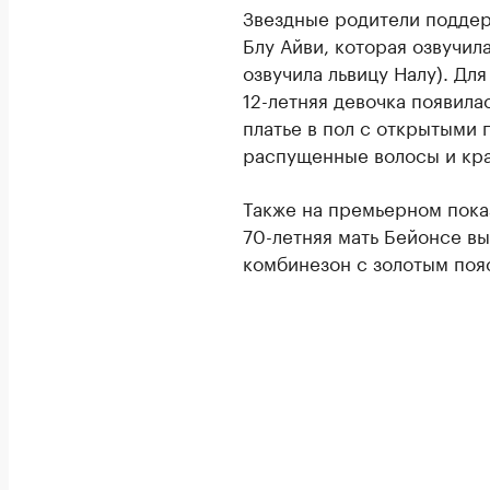
Звездные родители подде
Блу Айви, которая озвучил
озвучила львицу Налу). Дл
12-летняя девочка появила
платье в пол с открытыми 
распущенные волосы и кра
Также на премьерном пока
70-летняя мать Бейонсе в
комбинезон с золотым поя