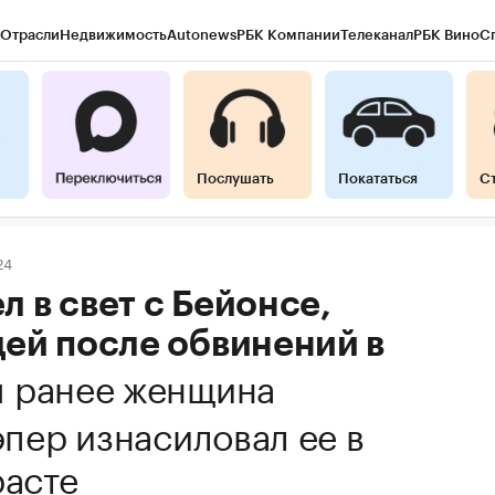
Отрасли
Недвижимость
Autonews
РБК Компании
Телеканал
РБК Вино
С
Послушать
Покататься
С
24
 в свет с Бейонсе,
щей после обвинений в
 ранее женщина
эпер изнасиловал ее в
расте