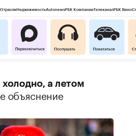
Отрасли
Недвижимость
Autonews
РБК Компании
Телеканал
РБК Вино
С
Послушать
Покататься
С
холодно, а летом
е объяснение