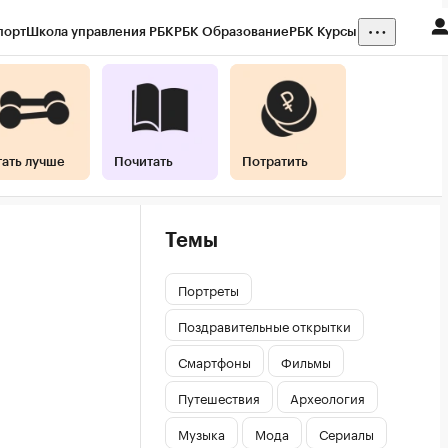
порт
Школа управления РБК
РБК Образование
РБК Курсы
тать лучше
Почитать
Потратить
Темы
Портреты
Поздравительные открытки
Смартфоны
Фильмы
Путешествия
Археология
Музыка
Мода
Сериалы