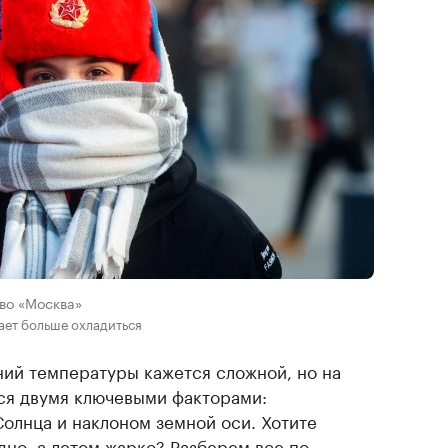
тво «Москва»
ает больше охладиться
ий температуры кажется сложной, но на
ся двумя ключевыми факторами:
Солнца и наклоном земной оси. Хотите
дно, а летом жарко? Разберем все по