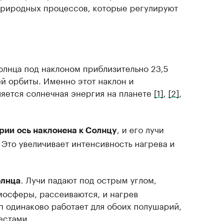
природных процессов, которые регулируют
олнца под наклоном приблизительно 23,5
й орбиты. Именно этот наклон и
ляется солнечная энергия на планете
[1]
,
[2]
,
, и его лучи
рии
ось наклонена к Солнцу
 Это увеличивает интенсивность нагрева и
. Лучи падают под острым углом,
олнца
мосферы, рассеиваются, и нагрев
п одинаково работает для обоих полушарий,
естами.