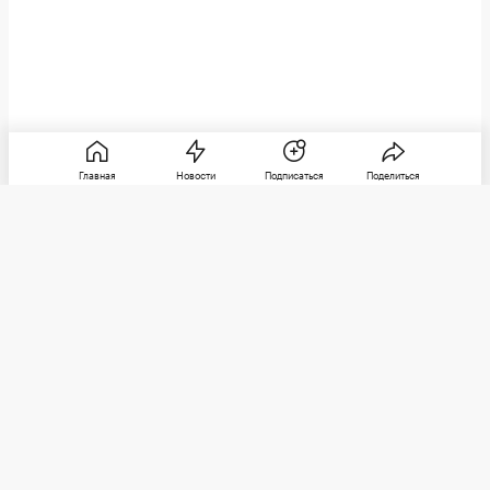
Главная
Новости
Подписаться
Поделиться
РБК
Категории
О компании
Погулять
Контактная информация
Поиграть
Редакция
Посмотреть