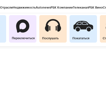
Отрасли
Недвижимость
Autonews
РБК Компании
Телеканал
РБК Вино
С
ы
Город
Стиль
Крипто
РБК Бизнес-среда
Дискуссионный клуб
Исследова
гентов
Политика
Экономика
Бизнес
Технологии и медиа
Финансы
Рынок
Послушать
Покататься
С