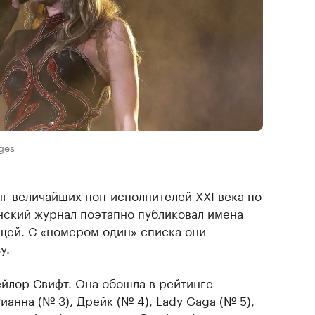
ges
г величайших поп-исполнителей XXI века по
анский журнал поэтапно публиковал имена
щей. С «номером один» списка они
у.
ейлор Свифт. Она обошла в рейтинге
 Рианна (№ 3), Дрейк (№ 4), Lady Gaga (№ 5),