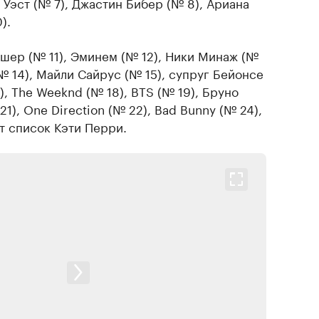
 Уэст (№ 7), Джастин Бибер (№ 8), Ариана
).
Ашер (№ 11), Эминем (№ 12), Ники Минаж (№
№ 14), Майли Сайрус (№ 15), супруг Бейонсе
), The Weeknd (№ 18), BTS (№ 19), Бруно
1), One Direction (№ 22), Bad Bunny (№ 24),
т список Кэти Перри.