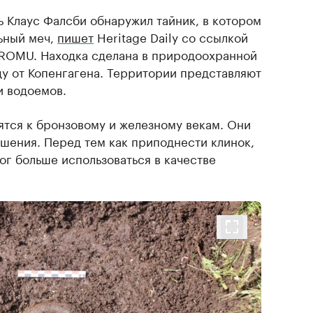
ь Клаус Фалсби обнаружил тайник, в котором
ьный меч,
пишет
Heritage Daily со ссылкой
 ROMU. Находка сделана в природоохранной
ду от Копенгагена. Территории представляют
и водоемов.
ятся к бронзовому и железному векам. Они
шения. Перед тем как приподнести клинок,
мог больше использоваться в качестве