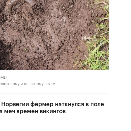
OMU
ронзовому и железному векам
 Норвегии фермер наткнулся в поле
а меч времен викингов