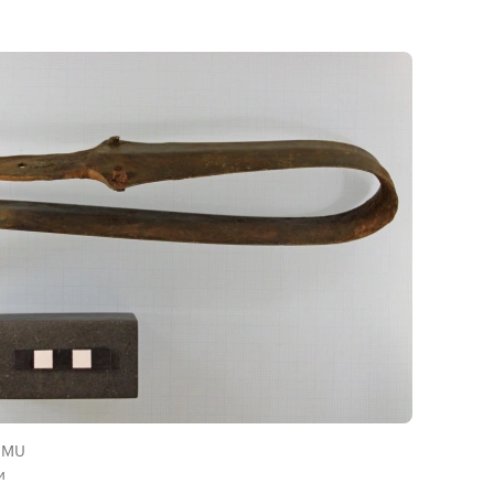
OMU
и