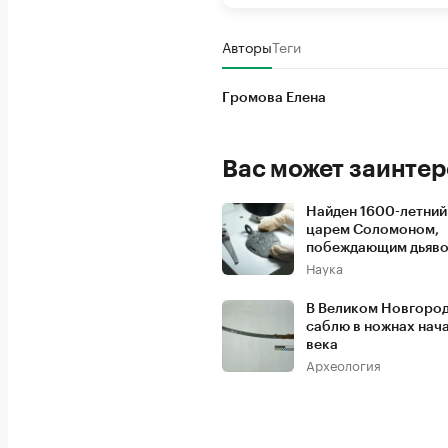
Авторы
Теги
Громова Елена
Вас может заинтер
Найден 1600-летний
царем Соломоном,
побеждающим дьяв
Наука
В Великом Новгоро
саблю в ножнах нач
века
Археология