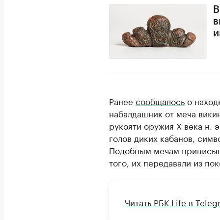
В
в
и
Ранее
сообщалось
о наход
набалдашник от меча викин
рукояти оружия X века н. 
голов диких кабанов, симв
Подобным мечам приписыв
того, их передавали из по
Читать РБК Life в Tele