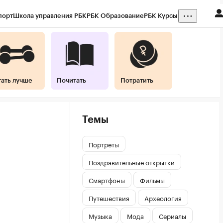
порт
Школа управления РБК
РБК Образование
РБК Курсы
тать лучше
Почитать
Потратить
Темы
Портреты
Поздравительные открытки
Смартфоны
Фильмы
Путешествия
Археология
Музыка
Мода
Сериалы