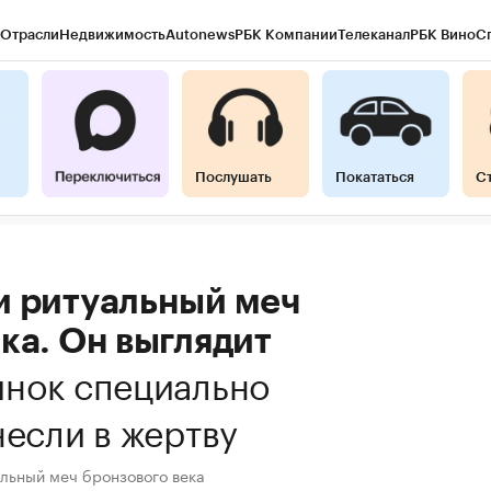
Отрасли
Недвижимость
Autonews
РБК Компании
Телеканал
РБК Вино
С
Послушать
Покататься
С
и ритуальный меч
ка. Он выглядит
инок специально
несли в жертву
льный меч бронзового века