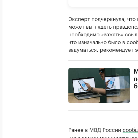
Эксперт подчеркнула, что
может выглядеть правдопод
необходимо «зажать» ссылк
что изначально было в соо
задуматься, рекомендует э
М
п
б
Ранее в МВД России
сооб
праздников мошенники во