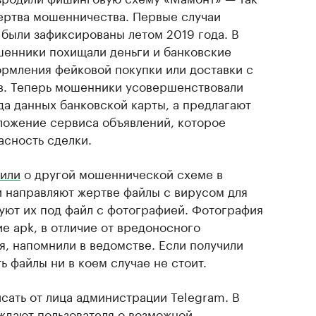
жертва мошенничества. Первые случаи
 были зафиксированы летом 2019 года. В
шенники похищали деньги и банковские
рмления фейковой покупки или доставки с
в. Теперь мошенники усовершенствовали
да данных банковской карты, а предлагают
ложение сервиса объявлений, которое
асность сделки.
или
о другой мошеннической схеме в
 направляют жертве файлы с вирусом для
уют их под файл с фотографией. Фотография
е apk, в отличие от вредоносного
, напомнили в ведомстве. Если получили
ь файлы ни в коем случае не стоит.
сать от лица администрации Telegram. В
ждают
пользователя о возможной