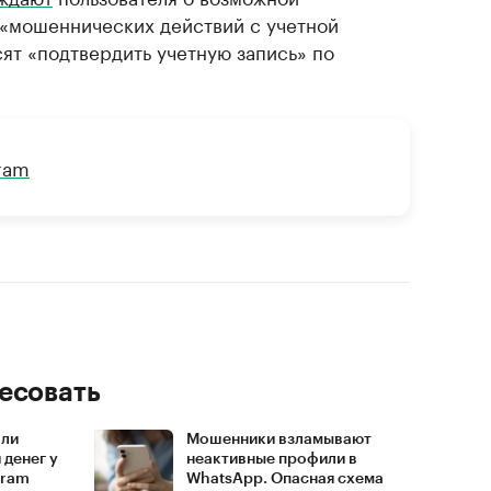
а «мошеннических действий с учетной
сят «подтвердить учетную запись» по
gram
есовать
али
Мошенники взламывают
 денег у
неактивные профили в
gram
WhatsApp. Опасная схема