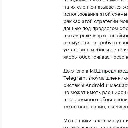
на их сленге называется 
использования этой схемы
рамках этой стратегии мо
данные под предлогом офо
популярных маркетплейсо
схему: они не требуют вво
установить мобильное при
якобы обеспечивает безоп
До этого в МВД
предупред
Telegram: злоумышленники
системы Android и маскир
не может иметь расширени
программного обеспечения
такое сообщение, скачиват
Мошенники также могут пи
этом случае они
предупре