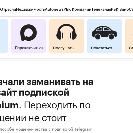
Отрасли
Недвижимость
Autonews
РБК Компании
Телеканал
РБК Вино
С
Послушать
Покататься
С
чали заманивать на
айт подпиской
.
Переходить по
mium
щении не стоит
способе мошенничества с подпиской Telegram