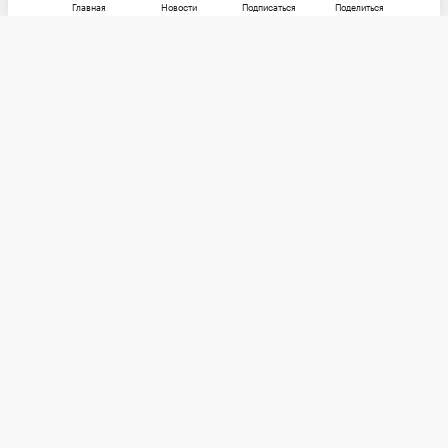
Главная
Новости
Подписаться
Поделиться
РБК
Категории
О компании
Погулять
Контактная информация
Поиграть
Редакция
Посмотреть
Размещение рекламы
Max
Послушать
Социальные сети
Покататься
Telegram
Стать лучше
Почитать
Потратить