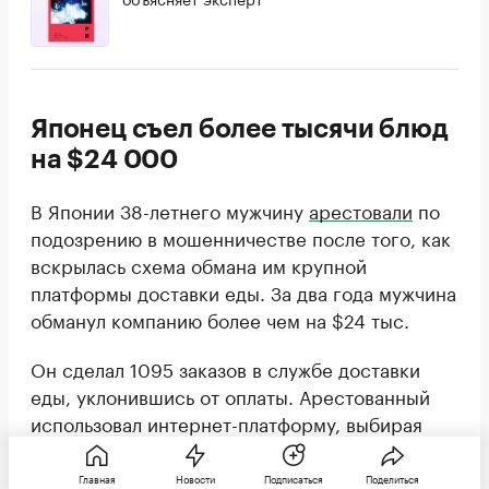
Японец съел более тысячи блюд
на $24 000
В Японии 38-летнего мужчину
арестовали
по
подозрению в мошенничестве после того, как
вскрылась схема обмана им крупной
платформы доставки еды. За два года мужчина
обманул компанию более чем на $24 тыс.
Он сделал 1095 заказов в службе доставки
еды, уклонившись от оплаты. Арестованный
использовал интернет-платформу, выбирая
бесконтактную доставку. После получения
заказа мужчина сообщал, что еда не была им
Главная
Новости
Подписаться
Поделиться