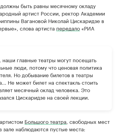
должны быть равны месячному окладу
народный артист России, ректор Академии
риппины Вагановой Николай Цискаридзе в
ервые», слова артиста
передало
«РИА
, наши главные театры могут посещать
льные люди, потому что ценовая политика
ителя. Но добывание билетов в театры
... Не может билет на спектакль стоить
авляет месячный оклад человека. Это
зался Цискаридзе на своей лекции.
л артистом
Большого театра
, свободных мест
 в зале наблюдаются пустые места: