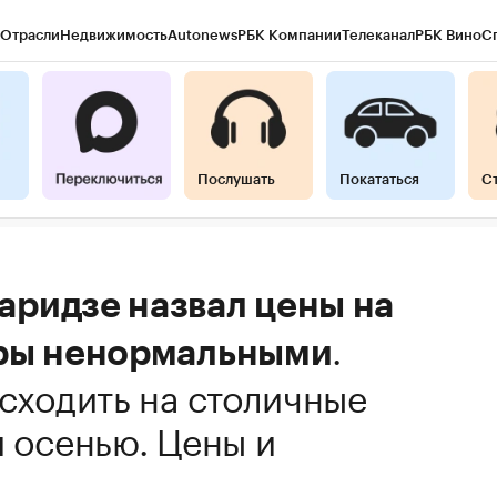
Отрасли
Недвижимость
Autonews
РБК Компании
Телеканал
РБК Вино
С
Послушать
Покататься
С
аридзе назвал цены на
.
тры ненормальными
 сходить на столичные
й осенью. Цены и