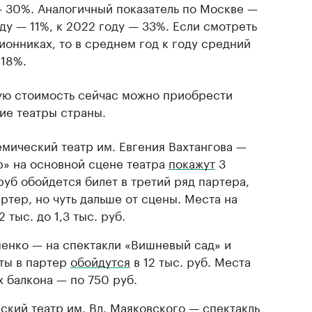
— 30%. Аналогичный показатель по Москве —
году — 11%, к 2022 году — 33%. Если смотреть
ионниках, то в среднем год к году средний
 18%.
кую стоимость сейчас можно приобрести
ие театры страны.
мический театр им. Евгения Вахтангова —
р» на основной сцене театра
покажут
3
 руб обойдется билет в третий ряд партера,
артер, но чуть дальше от сцены. Места на
2 тыс. до 1,3 тыс. руб.
енко — на спектакли «Вишневый сад» и
ты в партер
обойдутся
в 12 тыс. руб. Места
х балкона — по 750 руб.
кий театр им. Вл. Маяковского — спектакль