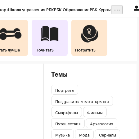
порт
Школа управления РБК
РБК Образование
РБК Курсы
тать лучше
Почитать
Потратить
Темы
Портреты
Поздравительные открытки
Смартфоны
Фильмы
Путешествия
Археология
Музыка
Мода
Сериалы