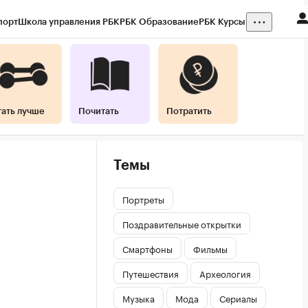
порт
Школа управления РБК
РБК Образование
РБК Курсы
тать лучше
Почитать
Потратить
Темы
Портреты
Поздравительные открытки
Смартфоны
Фильмы
Путешествия
Археология
Музыка
Мода
Сериалы