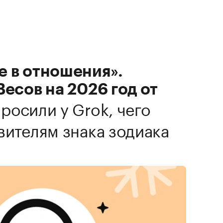
е в отношения».
Весов на 2026 год от
росили у Grok, чего
вителям знака зодиака