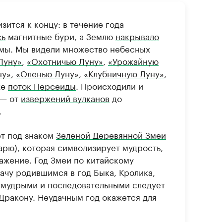
зится к концу: в течение года
сь
магнитные бури, а Землю
накрывало
змы. Мы видели множество небесных
Луну»
,
«Охотничью Луну»
,
«Урожайную
ну»
,
«Оленью Луну»
,
«Клубничную Луну»
,
же
поток Персеиды
. Происходили и
 — от
извержений вулканов
до
.
т под знаком
Зеленой Деревянной Змеи
арю), которая символизирует мудрость,
ажение. Год Змеи по китайскому
ачу родившимся в год Быка, Кролика,
е мудрыми и последовательными следует
Дракону. Неудачным год окажется для