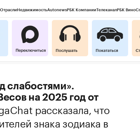
Отрасли
Недвижимость
Autonews
РБК Компании
Телеканал
РБК Вино
С
Послушать
Покататься
С
д слабостями».
Весов на 2025 год от
gaChat рассказала, что
ителей знака зодиака в