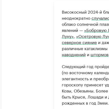
Високосный 2024-й бли
неоднократно
случали
облако солнечной пла
явлений —
«Бобровую 
Луну»
,
«Осетровую Лу
северное сияние
и да
различные катаклизмы
наводнений
и
штормов
Следующий год пройде
(по восточному календ
элегантность и преобр
гороскопу принесет уд
Козы, Обезьяны. Боле
быть Крысе, Лошади и 
рожденных в год Змеи.