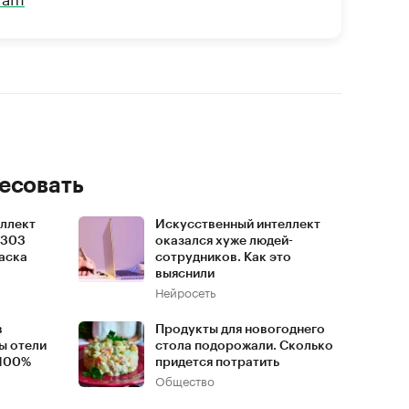
есовать
ллект
Искусственный интеллект
 303
оказался хуже людей-
Наска
сотрудников. Как это
выяснили
Нейросеть
в
Продукты для новогоднего
ы отели
стола подорожали. Сколько
 100%
придется потратить
Общество