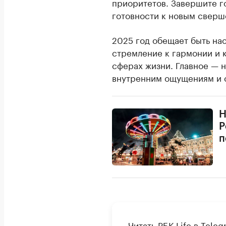
приоритетов. Завершите г
готовности к новым сверш
2025 год обещает быть на
стремление к гармонии и 
сферах жизни. Главное — 
внутренним ощущениям и с
Н
Р
п
Читать РБК Life в Tele