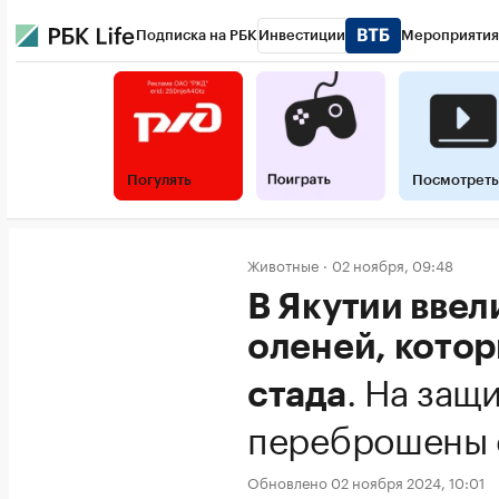
Подписка на РБК
Инвестиции
Мероприятия
Погулять
Посмотреть
Животные
02 ноября, 09:48
В Якутии ввел
оленей, кото
.
На защи
стада
переброшены 
Обновлено 02 ноября 2024, 10:01