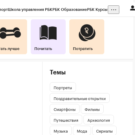
порт
Школа управления РБК
РБК Образование
РБК Курсы
тать лучше
Почитать
Потратить
Темы
Портреты
Поздравительные открытки
Смартфоны
Фильмы
Путешествия
Археология
Музыка
Мода
Сериалы