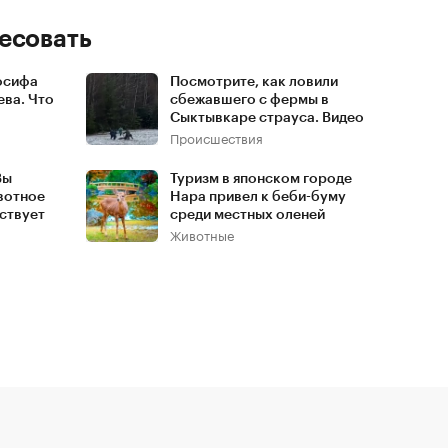
есовать
осифа
Посмотрите, как ловили
ева. Что
сбежавшего с фермы в
Сыктывкаре страуса. Видео
Происшествия
Вы
Туризм в японском городе
ивотное
Нара привел к беби-буму
ствует
среди местных оленей
Животные