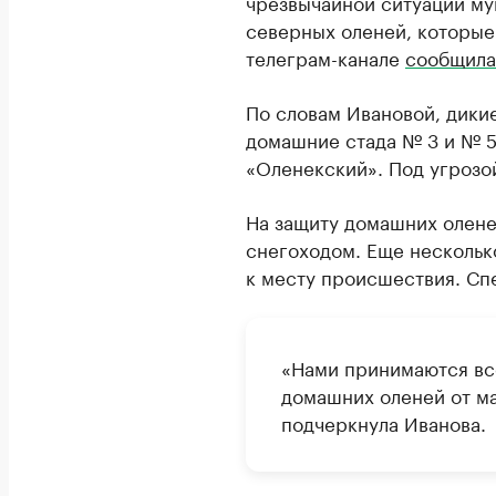
чрезвычайной ситуации му
северных оленей, которые
телеграм-канале
сообщила
По словам Ивановой, дики
домашние стада № 3 и № 5
«Оленекский». Под угрозой
На защиту домашних олен
снегоходом. Еще нескольк
к месту происшествия. Спе
«Нами принимаются вс
домашних оленей от м
подчеркнула Иванова.