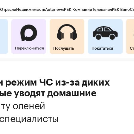
Отрасли
Недвижимость
Autonews
РБК Компании
Телеканал
РБК Вино
С
Послушать
Покататься
С
и режим ЧС из-за диких
рые уводят домашние
ту оленей
специалисты