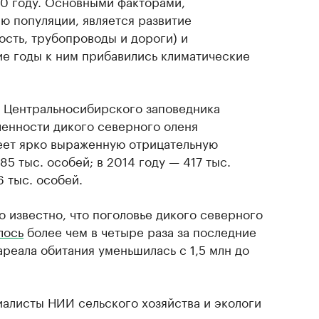
30 году. Основными факторами,
 популяции, является развитие
сть, трубопроводы и дороги) и
ие годы к ним прибавились климатические
и Центральносибирского заповедника
ленности дикого северного оленя
еет ярко выраженную отрицательную
85 тыс. особей; в 2014 году — 417 тыс.
6 тыс. особей.
о известно, что поголовье дикого северного
лось
более чем в четыре раза за последние
ареала обитания уменьшилась с 1,5 млн до
иалисты НИИ сельского хозяйства и экологи
едование, которое показывает, что