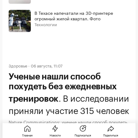
В Техасе напечатали на 3D-принтере
огромный жилой квартал. Фото
Технологии
Здоровье
06 августа, 11:07
Ученые нашли способ
похудеть без ежедневных
.
В исследовании
тренировок
приняли участие 315 человек
Nature Communications: ученые нашли способ похудеть
без ежедневных тренировок
Главная
Новости
Подписаться
Поделиться
Обновлено 06 августа 2026, 12:01