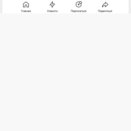
Главная
Новости
Подписаться
Поделиться
РБК
Категории
О компании
Погулять
Контактная информация
Поиграть
Редакция
Посмотреть
Размещение рекламы
Max
Послушать
Социальные сети
Покататься
Telegram
Стать лучше
Почитать