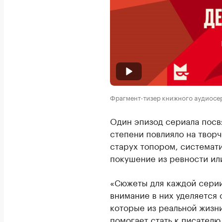
Фрагмент-тизер книжного аудиосе
Один эпизод сериала посв
степени повлияло на творч
старух топором, системат
покушение из ревности ил
«Сюжеты для каждой серии
внимание в них уделяется
которые из реальной жизн
помогает стать к писателю