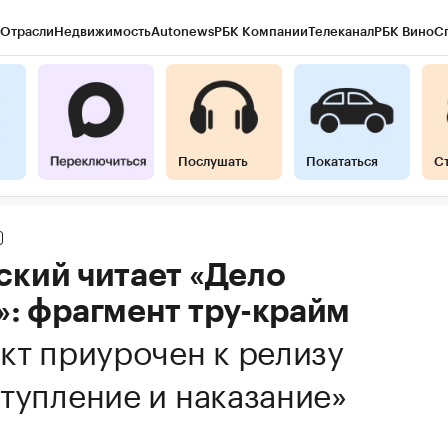
Отрасли
Недвижимость
Autonews
РБК Компании
Телеканал
РБК Вино
С
Послушать
Покататься
С
ский читает «Дело
»: фрагмент тру-крайм
кт приурочен к релизу
тупление и наказание»