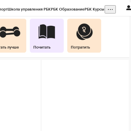
порт
Школа управления РБК
РБК Образование
РБК Курсы
тать лучше
Почитать
Потратить