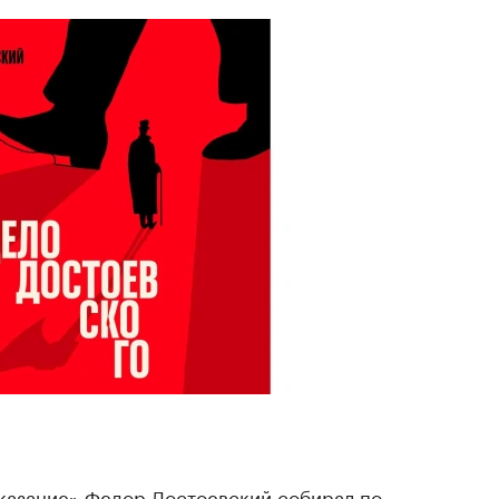
казание» Федор Достоевский собирал по