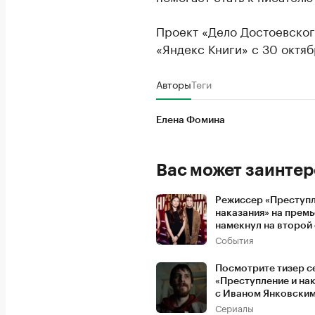
Проект «Дело Достоевског
«Яндекс Книги» с 30 октяб
Авторы
Теги
Елена Фомина
Вас может заинтер
Режиссер «Преступл
наказания» на прем
намекнул на второй
События
Посмотрите тизер с
«Преступление и на
с Иваном Янковски
Сериалы