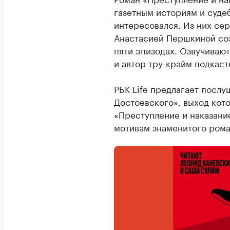
газетным историям и суде
интересовался. Из них се
Анастасией Першкиной соз
пяти эпизодах. Озвучиваю
и автор тру-крайм подкаст
РБК Life предлагает посл
Достоевского», выход кот
«Преступление и наказани
мотивам знаменитого рома