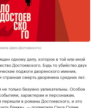
риала «Дело Достоевского»
ящен одному делу, которое в той или иной
ество Достоевского. Будь то убийство двух
ические поджоги дворянского имения,
и странная смерть дворянина средних лет.
 не только безумно увлекательны. Особое
 событиям, характерам и персонажам,
и перешли в романы Достоевского, и это
 чуть ближе», — подметила Саша Сулим.