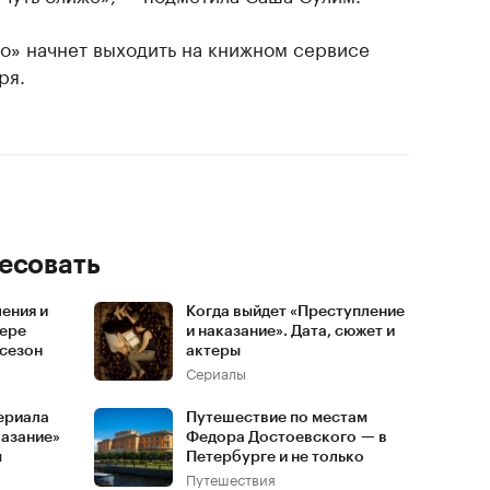
о» начнет выходить на книжном сервисе
ря.
есовать
ения и
Когда выйдет «Преступление
ьере
и наказание». Дата, сюжет и
 сезон
актеры
Сериалы
ериала
Путешествие по местам
казание»
Федора Достоевского — в
м
Петербурге и не только
Путешествия