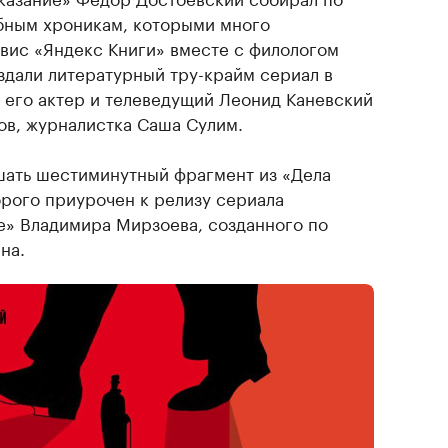
бным хроникам, которыми много
рвис «Яндекс Книги» вместе с филологом
дали литературный тру-крайм сериал в
т его актер и телеведущий Леонид Каневский
ов, журналистка Саша Сулим.
ушать шестиминутный фрагмент из «Дела
орого приурочен к релизу сериала
е» Владимира Мирзоева, созданного по
на.