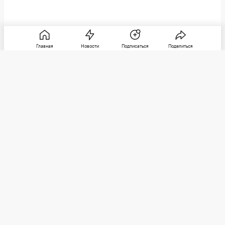
Главная
Новости
Подписаться
Поделиться
РБК
Категории
О компании
Погулять
Контактная информация
Поиграть
Редакция
Посмотреть
Размещение рекламы
Max
Послушать
Социальные сети
Покататься