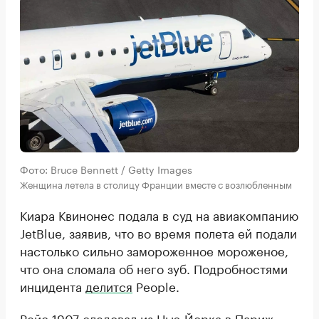
Фото: Bruce Bennett / Getty Images
Женщина летела в столицу Франции вместе с возлюбленным
Киара Квинонес подала в суд на авиакомпанию
JetBlue, заявив, что во время полета ей подали
настолько сильно замороженное мороженое,
что она сломала об него зуб. Подробностями
инцидента
делится
People.
Рейс 1907 следовал из Нью-Йорка в Париж.