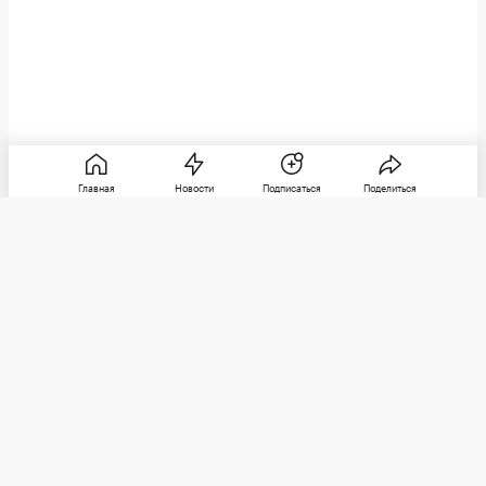
Главная
Новости
Подписаться
Поделиться
РБК
Категории
О компании
Погулять
Контактная информация
Поиграть