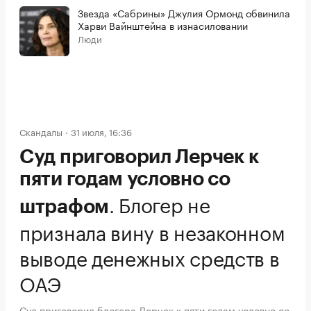
Звезда «Сабрины» Джулия Ормонд обвинила
Харви Вайнштейна в изнасиловании
Люди
Скандалы
31 июля, 16:36
Суд приговорил Лерчек к
пяти годам условно со
.
Блогер не
штрафом
признала вину в незаконном
выводе денежных средств в
ОАЭ
Суд приговорил блогера Лерчек к пяти годам условно со