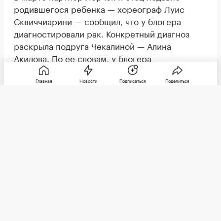
родившегося ребенка — хореограф Луис
Сквиччиарини — сообщил, что у блогера
диагностировали рак. Конкретный диагноз
раскрыла подруга Чекалиной — Алина
Акилова. По ее словам, у блогера
диагностирован рак желудка четвертой стадии
с метастазами в легких.
Главная
Новости
Подписаться
Поделиться
Подробнее о том, кто такая Лерчек и с чем
она столкнулась в последние годы — читайте в
материале РБК Life.
Содержание
Кто такая Лерчек
Чем занимается