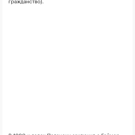
гражданство).
В 1990-х годах Полански заключил с Геймер