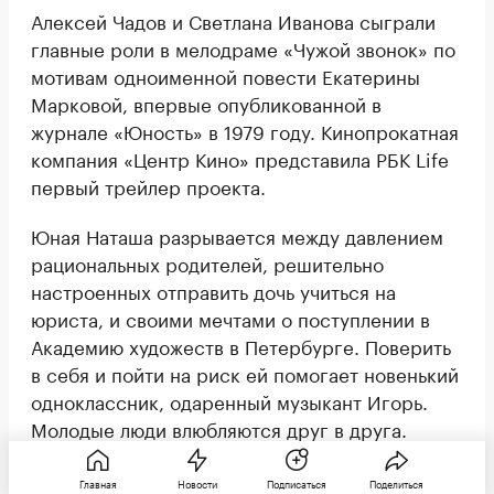
Алексей Чадов и Светлана Иванова сыграли
главные роли в мелодраме «Чужой звонок» по
мотивам одноименной повести Екатерины
Марковой, впервые опубликованной в
журнале «Юность» в 1979 году. Кинопрокатная
компания «Центр Кино» представила РБК Life
первый трейлер проекта.
Юная Наташа разрывается между давлением
рациональных родителей, решительно
настроенных отправить дочь учиться на
юриста, и своими мечтами о поступлении в
Академию художеств в Петербурге. Поверить
в себя и пойти на риск ей помогает новенький
одноклассник, одаренный музыкант Игорь.
Молодые люди влюбляются друг в друга.
Спустя годы Наташа (Светлана Иванова) и
Игорь (Алексей Чадов) сталкиваются на
Главная
Новости
Подписаться
Поделиться