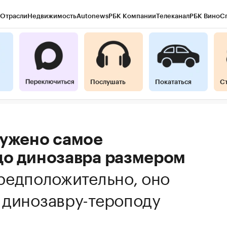
Отрасли
Недвижимость
Autonews
РБК Компании
Телеканал
РБК Вино
С
Послушать
Покататься
С
ружено самое
цо динозавра размером
редположительно, оно
 динозавру-тероподу