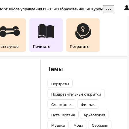
порт
Школа управления РБК
РБК Образование
РБК Курсы
тать лучше
Почитать
Потратить
Темы
Портреты
Поздравительные открытки
Смартфоны
Фильмы
Путешествия
Археология
Музыка
Мода
Сериалы