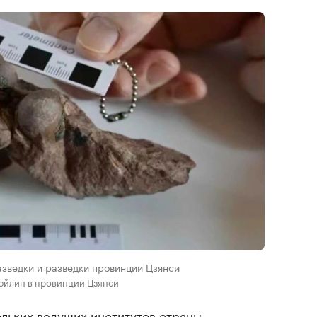
азведки и разведки провинции Цзянси
эйлин в провинции Цзянси
ольких ведущих институтов страны