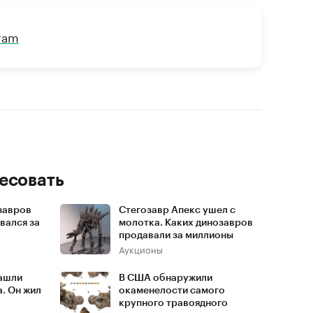
gram
есовать
завров
Стегозавр Апекс ушел с
вался за
молотка. Каких динозавров
продавали за миллионы
Аукционы
нашли
В США обнаружили
. Он жил
окаменелости самого
крупного травоядного