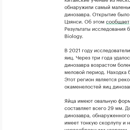
обнаружили самый маленьк
динозавра. Открытие было
Цзянси. Об этом
сообщает
Результаты исследования б
Biology.
В 2021 году исследовател
яиц. Через три года удалос
динозавра возрастом более
меловой период. Находка б
Этот регион является рек
окаменелостей яиц диноза
Яйца имеют овальную форм
составляет всего 29 мм. Д
динозавра, обнаруженного 
имеет тонкую скорлупу и 
червеобразными узорами.