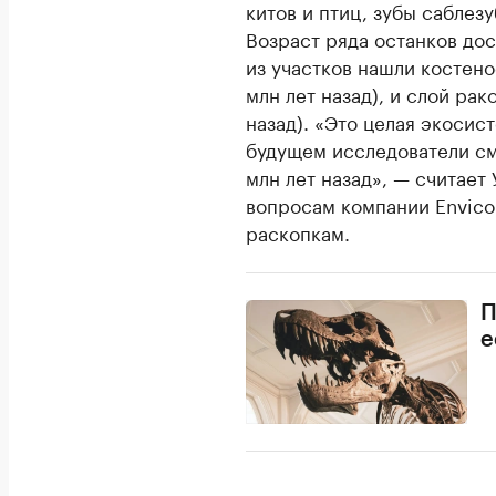
китов и птиц, зубы саблез
Возраст ряда останков дос
из участков нашли костено
млн лет назад), и слой рак
назад). «Это целая экосис
будущем исследователи см
млн лет назад», — считает
вопросам компании Envico
раскопкам.
П
е