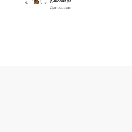
динозавра
Динозавры