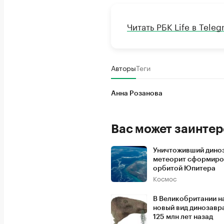
Читать РБК Life в Tele
Авторы
Теги
Анна Розанова
Вас может заинтер
Уничтоживший дино
метеорит сформиро
орбитой Юпитера
Космос
В Великобритании 
новый вид динозавра
125 млн лет назад