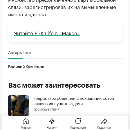
связи, зарегистрировав их на вымышленные
имена и адреса.
Читайте РБК Life в «Максе»
Авторы
Теги
Василий Кузнецов
Вас может заинтересовать
Подростков обвинили в похищении сотен
заказов из пункта выдачи
Происшествия
Россиянина арестовали за матерные
Главная
Новости
Подписаться
Поделиться
анекдоты