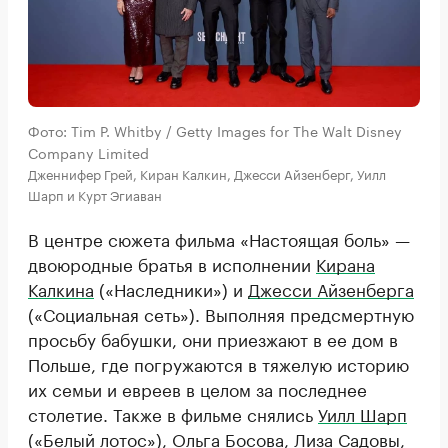
Фото: Tim P. Whitby / Getty Images for The Walt Disney
Company Limited
Дженнифер Грей, Киран Калкин, Джесси Айзенберг, Уилл
Шарп и Курт Эгиаван
В центре сюжета фильма «Настоящая боль» —
двоюродные братья в исполнении
Кирана
Калкина
(«Наследники») и
Джесси Айзенберга
(«Социальная сеть»). Выполняя предсмертную
просьбу бабушки, они приезжают в ее дом в
Польше, где погружаются в тяжелую историю
их семьи и евреев в целом за последнее
столетие. Также в фильме снялись
Уилл Шарп
(«Белый лотос»), Ольга Босова, Лиза Садовы,