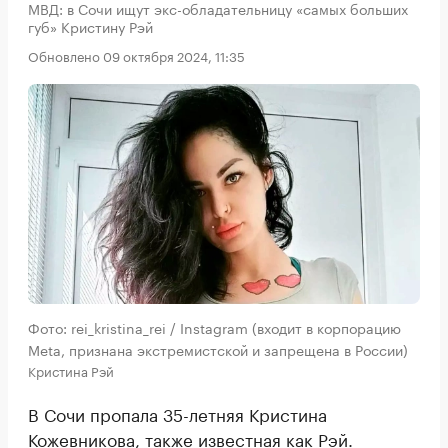
МВД: в Сочи ищут экс-обладательницу «самых больших
губ» Кристину Рэй
Обновлено 09 октября 2024, 11:35
Фото: rei_kristina_rei / Instagram (входит в корпорацию
Meta, признана экстремистской и запрещена в России)
Кристина Рэй
В Сочи пропала 35-летняя Кристина
Кожевникова, также известная как Рэй.