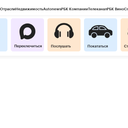
Отрасли
Недвижимость
Autonews
РБК Компании
Телеканал
РБК Вино
С
ы
Город
Стиль
Крипто
РБК Бизнес-среда
Дискуссионный клуб
Исследова
гентов
Политика
Экономика
Бизнес
Технологии и медиа
Финансы
Рынок
Послушать
Покататься
С