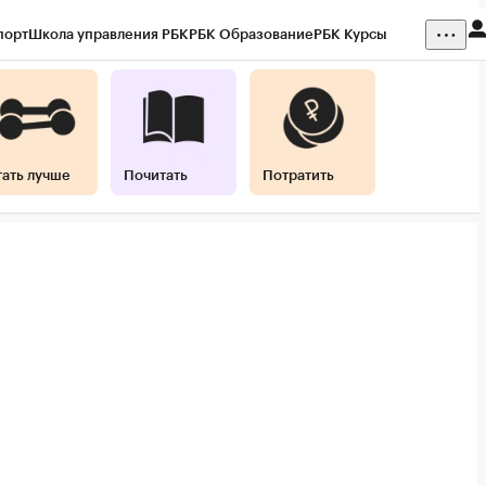
порт
Школа управления РБК
РБК Образование
РБК Курсы
ния
Кредитные рейтинги
Франшизы
Газета
Спецпроекты СПб
 наличной валюты
тать лучше
Почитать
Потратить