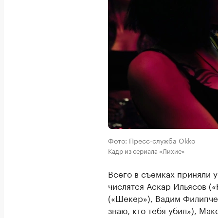
Фото: Пресс-служба Okko
Кадр из сериала «Лихие»
Всего в съемках приняли 
числятся Аскар Ильясов («
(«Шекер»), Вадим Филипчен
знаю, кто тебя убил»), Ма