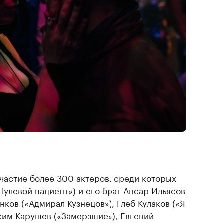
участие более 300 актеров, среди которых
Нулевой пациент») и его брат Ансар Ильясов
ков («Адмирал Кузнецов»), Глеб Кулаков («Я
ксим Карушев («Замерзшие»), Евгений