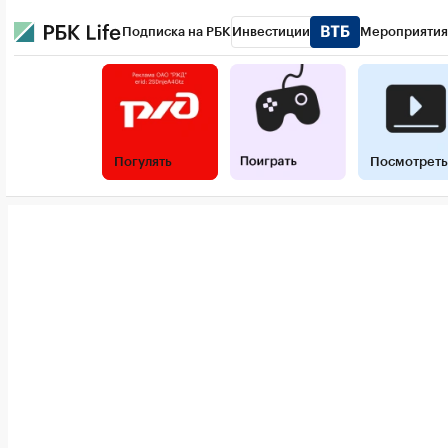
Подписка на РБК
Инвестиции
Мероприятия
РБК Life
Тренды
Визионеры
Национальные проект
Конференции СПб
Спецпроекты
Проверка контра
Погулять
Посмотреть