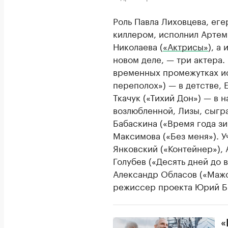
Роль Павла Лиховцева, еге
киллером, исполнил Артем 
Николаева (
«Актрисы»
), а
новом деле, — три актера.
временных промежутках и
переполох») — в детстве, 
Ткачук («Тихий Дон») — в 
возлюбленной, Лизы, сыгр
Бабаскина («Время года зи
Максимова («Без меня»). 
Янковский («Контейнер»), 
Голубев («Десять дней до 
Александр Обласов («Мажо
режиссер проекта Юрий Б
«