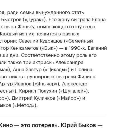
ря, ради семьи вынужденного стать
Быстров («Дурак»). Его жену сыграла Елена
 их сына Женьку, помогающего отцу в его
 Каждый из них появится в разных
стории: Савелий Кудряшов («Семейный
Егор Кенжаметов («Бык») — в 1990-х, Евгений
наши дни. Соответственно этому роль его
али также три актрисы: Александра
ма»), Анна Завтур («Цикады») и Полина
Участников группировок сыграли Филипп
Артур Иванов («Янычар»), Александр
весны»), Кирилл Полухин («Шугалей»),
р»), Дмитрий Куличков («Майор») и
ыков («Метод»).
Кино — это лотерея». Юрий Быков —