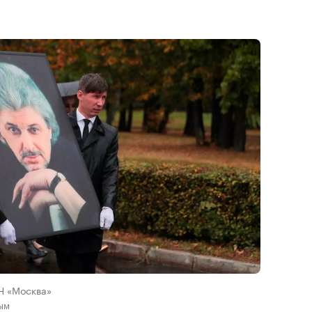
Н «Москва»
ым