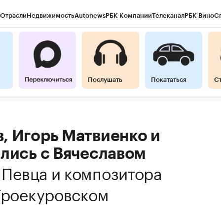
Отрасли
Недвижимость
Autonews
РБК Компании
Телеканал
РБК Вино
С
Послушать
Покататься
С
, Игорь Матвиенко и
ились с Вячеславом
.
Певца и композитора
Троекуровском