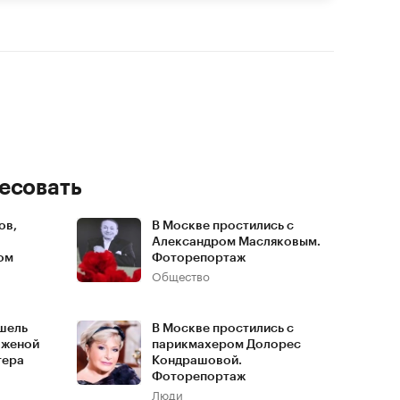
есовать
ов,
В Москве простились с
Александром Масляковым.
ом
Фоторепортаж
Общество
шель
В Москве простились с
 женой
парикмахером Долорес
тера
Кондрашовой.
Фоторепортаж
Люди