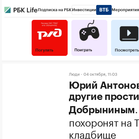
Подписка на РБК
Инвестиции
Мероприятия
Погулять
Посмотреть
Люди
04 октября, 11:03
Юрий Антонов
другие прост
Добрыниным
похоронят на 
кладбище