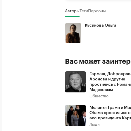
Авторы
Теги
Персоны
Кусикова Ольга
Вас может заинтер
Гармаш, Добронрав
Аронова и другие
простились с Роман
Мадяновым
Общество
Меланья Трамп и Ми
Обама простились с
экс-президента Кар
Люди