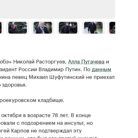
юбэ» Николай Расторгуев,
Алла Пугачева
и
езидент России Владимир Путин. По
данным
нина певец Михаил Шуфутинский не приехал
 здоровья.
Троекуровском кладбище.
октября в возрасте 78 лет. В конце
овали с подозрением на инсульт, но
гей Карпов не подтверждал эту
 данным, это был его третий инсульт: