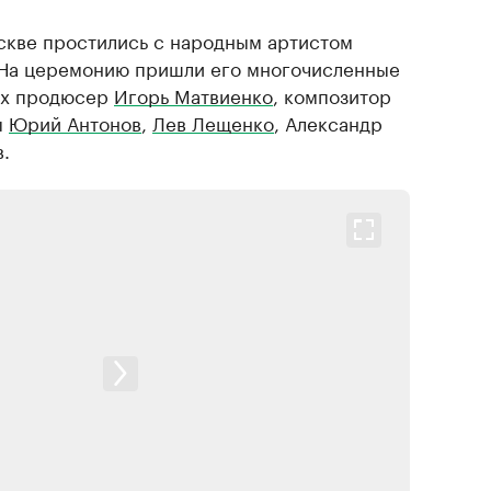
оскве простились с народным артистом
 На церемонию пришли его многочисленные
них продюсер
Игорь Матвиенко
, композитор
ы
Юрий Антонов
,
Лев Лещенко
, Александр
.