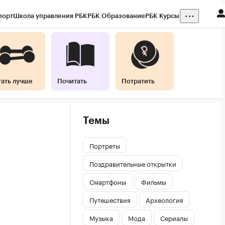
порт
Школа управления РБК
РБК Образование
РБК Курсы
тать лучше
Почитать
Потратить
Темы
Портреты
Поздравительные открытки
Смартфоны
Фильмы
Путешествия
Археология
Музыка
Мода
Сериалы