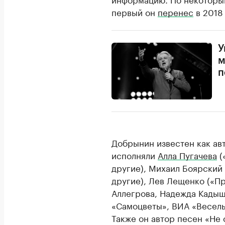
первый он
перенес
в 2018
У
м
п
Добрынин известен как ав
исполняли
Алла Пугачева
(
другие), Михаил Боярский
другие), Лев Лещенко («Пр
Аллегрова, Надежда Кадыш
«Самоцветы», ВИА «Веселы
Также он автор песен «Не 