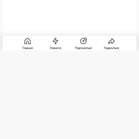
Главная
Новости
Подписаться
Поделиться
РБК
Категории
О компании
Погулять
Контактная информация
Поиграть
Редакция
Посмотреть