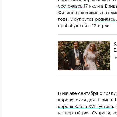
состоялась
17 июля в Виндз
Филипп находились на само
года, у супругов
родилась
прабабушкой в 12-й раз.
К
Е
Г
В начале сентября о гряд
королевский дом. Принц 
короля Карла XVI Густава
,
четвертый раз. Супруги, к