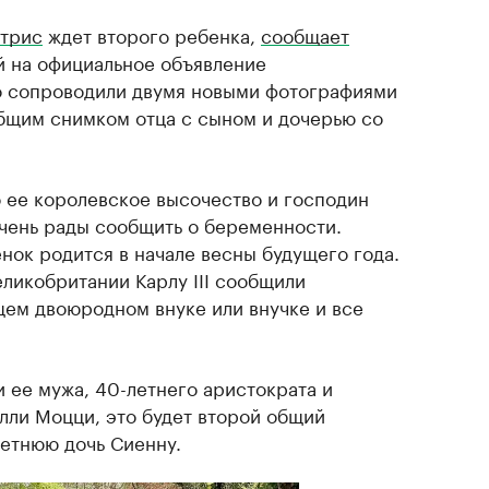
атрис
ждет второго ребенка,
сообщает
й на официальное объявление
го сопроводили двумя новыми фотографиями
бщим снимком отца с сыном и дочерью со
о ее королевское высочество и господин
чень рады сообщить о беременности.
нок родится в начале весны будущего года.
ликобритании Карлу III сообщили
щем двоюродном внуке или внучке и все
 ее мужа, 40-летнего аристократа и
ли Моцци, это будет второй общий
летнюю дочь Сиенну.