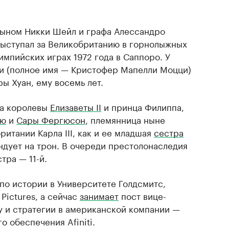
сыном Никки Шейл и графа Алессандро
ыступал за Великобританию в горнолыжных
мпийских играх 1972 года в Саппоро. У
фи (полное имя — Кристофер Мапелли Моцци)
ы Хуан, ему восемь лет.
ка королевы
Елизаветы II
и принца Филиппа,
рю
и
Сары Фергюсон
, племянница ныне
итании Карла III, как и ее младшая
сестра
ендует на трон. В очереди престолонаследия
тра — 11-й.
по истории в Университете Голдсмитс,
Pictures, а сейчас
занимает
пост вице-
у и стратегии в американской компании —
 обеспечения Afiniti.