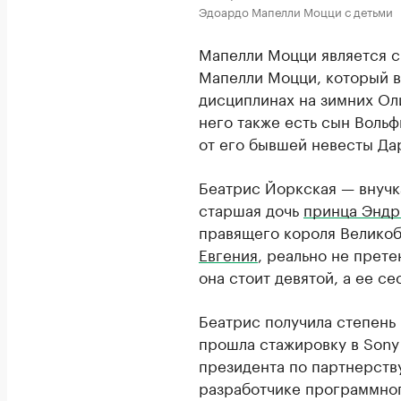
Эдоардо Мапелли Моцци с детьми
Мапелли Моцци является 
Мапелли Моцци, который в
дисциплинах на зимних Оли
него также есть сын Воль
от его бывшей невесты Дар
Беатрис Йоркская — внуч
старшая дочь
принца Энд
правящего короля Великобр
Евгения
, реально не прет
она стоит девятой, а ее сес
Беатрис получила степень 
прошла стажировку в Sony 
президента по партнерств
разработчике программного