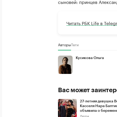
сыновей: принцев Александ
Читать РБК Life в Tele
Авторы
Теги
Кусикова Ольга
Вас может заинтер
27-летняя девушка 
Касселя Нара Бапти
объявила о беремен
Люди