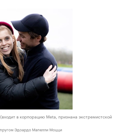
m (входит в корпорацию Meta, признана экстремистской
супругом Эдоардо Мапелли Моцци