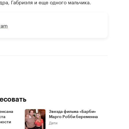
ра, Габриэля и еще одного мальчика.
gram
есовать
Венсана
Звезда фильма «Барби»
ста
Марго Робби беременна
Дети
ности