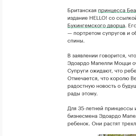
Британская
принцесса Бе
издание HELLO! со ссылко
Букингемского дворца
. Е
— портретом супругов и о
спины.
В заявлении говорится, чт
Эдоардо Мапелли Моцци о
Супруги ожидают, что ребе
Отмечается, что королю Ве
радостную новость о буду
рады этому.
Для 35-летней принцессы и
бизнесмена Эдоардо Мапел
ребенок. Они растят трех