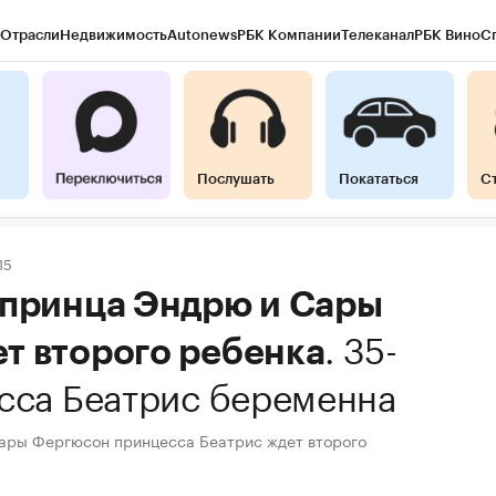
Отрасли
Недвижимость
Autonews
РБК Компании
Телеканал
РБК Вино
С
Послушать
Покататься
С
15
 принца Эндрю и Сары
.
35-
т второго ребенка
сса Беатрис беременна
ары Фергюсон принцесса Беатрис ждет второго