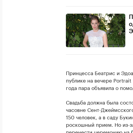
П
о
Э
Принцесса Беатрис и Эдо
публике на вечере Portrait
года пара объявила о помо
Свадьба должна была сост
часовне Сент-Джеймсского
150 человек, а в саду Бук
роскошный прием. Но из-з
перенести церемонию на б