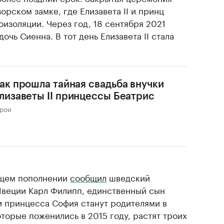
орском замке, где Елизавета II и принц
изоляции. Через год, 18 сентября 2021
дочь Сиенна. В тот день Елизавета II стала
ак прошла тайная свадьба внучки
лизаветы II принцессы Беатрис
ерои
ущем пополнении
сообщил
шведский
Швеции Карл Филипп, единственный сын
 и принцесса София станут родителями в
оторые поженились в 2015 году, растят троих