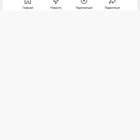
Главная
Новости
Подписаться
Поделиться
РБК
Категории
О компании
Погулять
Контактная информация
Поиграть
Редакция
Посмотреть
Размещение рекламы
Max
Послушать
Социальные сети
Покататься
Telegram
Стать лучше
Почитать