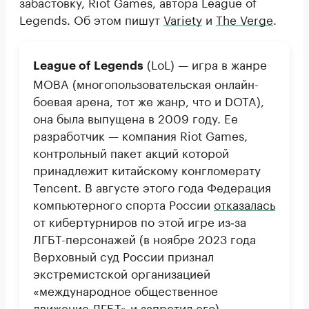
забастовку, Riot Games, автора League of
Legends. Об этом пишут
Variety
и
The Verge
.
(LoL) — игра в жанре
League of Legends
MOBA (многопользовательская онлайн-
боевая арена, тот же жанр, что и DOTA),
она была выпущена в 2009 году. Ее
разработчик — компания Riot Games,
контрольный пакет акций которой
принадлежит китайскому конгломерату
Tencent. В августе этого года Федерация
компьютерного спорта России
отказалась
от кибертурниров по этой игре из‑за
ЛГБТ-персонажей (в ноябре 2023 года
Верховный суд России признал
экстремистской организацией
«международное общественное
движение ЛГБТ» и запретил его).