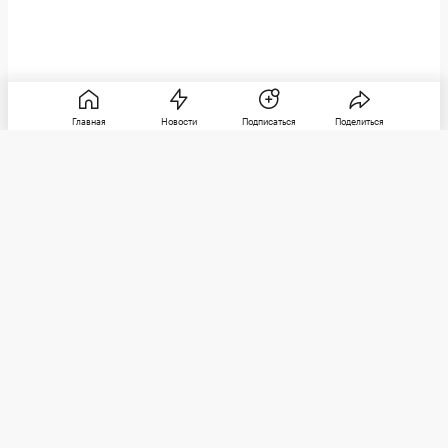
Главная
Новости
Подписаться
Поделиться
РБК
Категории
О компании
Погулять
Контактная информация
Поиграть
Редакция
Посмотреть
Размещение рекламы
Max