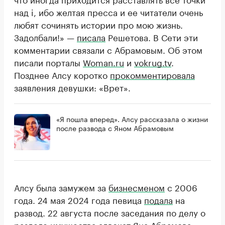
над i, ибо желтая пресса и ее читатели очень
любят сочинять истории про мою жизнь.
Задолбали!» —
писала
Решетова. В Сети эти
комментарии связали с Абрамовым. Об этом
писали порталы
Woman.ru
и
vokrug.tv
.
Позднее Алсу коротко
прокомментировала
заявления девушки: «Врет».
«Я пошла вперед». Алсу рассказала о жизни
после развода с Яном Абрамовым
Алсу была замужем за
бизнесменом
с 2006
года. 24 мая 2024 года певица
подала
на
развод. 22 августа после заседания по делу о
разделе имущества адвокат Яна Абрамова