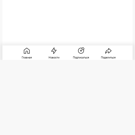
Главная
Новости
Подписаться
Поделиться
РБК
Категории
О компании
Погулять
Контактная информация
Поиграть